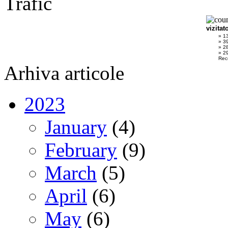
Trafic
vizitat
» 1
» 3
» 2
» 29
Rec
Arhiva articole
2023
January
(4)
February
(9)
March
(5)
April
(6)
May
(6)