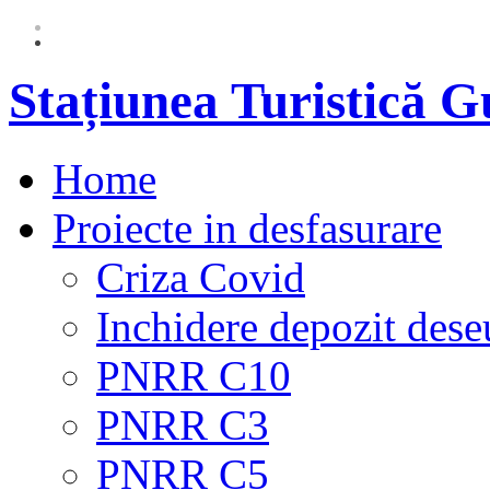
Stațiunea Turistică 
Home
Proiecte in desfasurare
Criza Covid
Inchidere depozit dese
PNRR C10
PNRR C3
PNRR C5