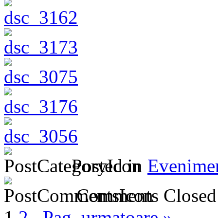
Posted in
Evenime
Comments Closed
1
2
Pag. urmatoare »