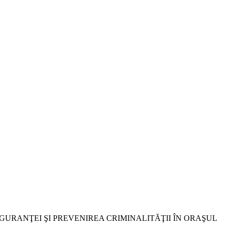
A SIGURANŢEI ŞI PREVENIREA CRIMINALITĂŢII ÎN ORAŞUL