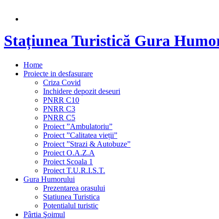
Stațiunea Turistică Gura Humo
Home
Proiecte in desfasurare
Criza Covid
Inchidere depozit deseuri
PNRR C10
PNRR C3
PNRR C5
Proiect ”Ambulatoriu”
Proiect ”Calitatea vieții”
Proiect ”Strazi & Autobuze”
Proiect O.A.Z.A
Proiect Scoala 1
Proiect T.U.R.I.S.T.
Gura Humorului
Prezentarea orasului
Statiunea Turistica
Potentialul turistic
Pârtia Şoimul