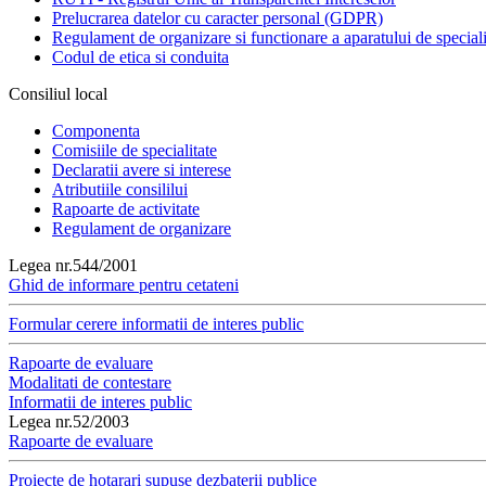
Prelucrarea datelor cu caracter personal (GDPR)
Regulament de organizare si functionare a aparatului de speciali
Codul de etica si conduita
Consiliul local
Componenta
Comisiile de specialitate
Declaratii avere si interese
Atributiile consililui
Rapoarte de activitate
Regulament de organizare
Legea nr.544/2001
Ghid de informare pentru cetateni
Formular cerere informatii de interes public
Rapoarte de evaluare
Modalitati de contestare
Informatii de interes public
Legea nr.52/2003
Rapoarte de evaluare
Proiecte de hotarari supuse dezbaterii publice