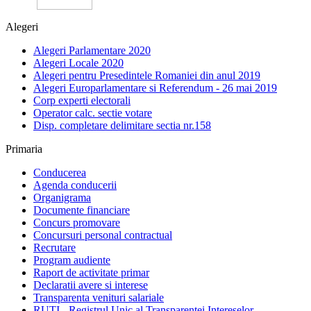
Alegeri
Alegeri Parlamentare 2020
Alegeri Locale 2020
Alegeri pentru Presedintele Romaniei din anul 2019
Alegeri Europarlamentare si Referendum - 26 mai 2019
Corp experti electorali
Operator calc. sectie votare
Disp. completare delimitare sectia nr.158
Primaria
Conducerea
Agenda conducerii
Organigrama
Documente financiare
Concurs promovare
Concursuri personal contractual
Recrutare
Program audiente
Raport de activitate primar
Declaratii avere si interese
Transparenta venituri salariale
RUTI - Registrul Unic al Transparentei Intereselor