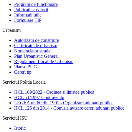
Program de functionare
Publicatii casatorii
Informatii utile
Formulare TIP
Urbanism
Autorizatii de construire
Certificate de urbanism
Nomenclator stradal
Plan Urbanistic General
Regulament Local de Urbanism
Planse PUG
Cereri tip
Serviciul Politia Locala
HCL 169/2022 - Ordinea si linistea publica
HCL 51/1997 Contraventii
LEGEA nr. 60 din 1991 - Organizare adunari publice
HCL 126 din 2014 - Comisia avizare cereri adunari publice
Serviciul ISU
Istoric