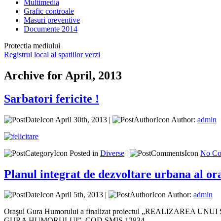
Multimedia
Grafic controale
Masuri preventive
Documente 2014
Protectia mediului
Registrul local al spatiilor verzi
Archive for April, 2013
Sarbatori fericite !
April 30th, 2013 |
Author:
admin
Posted in
Diverse
|
No Co
Planul integrat de dezvoltare urbana al o
April 5th, 2013 |
Author:
admin
Oraşul Gura Humorului a finalizat proiectul „REALIZA
GURA HUMORULUI”, COD SMIS 12834 .