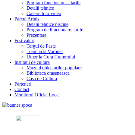
Program functionare si tarife
Detalii tehnice
Galerie foto-video
Parcul Arinis
Detalii tehnice piscine
Program de functionare, tarife
Prezentare
Festivaluri
Targul de Paste
Toamna la Voronet
Umor la Gura Humorului
Institutii de cultura
Muzeul obiceiurilor populare
Biblioteca oraseneasca
Casa de Cultura
Parteneri
Contact
Monitorul Oficial Local