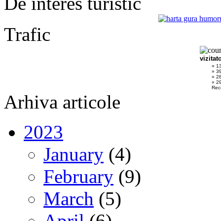
De interes turistic
Trafic
vizitat
» 1
» 3
» 2
» 29
Rec
Arhiva articole
2023
January
(4)
February
(9)
March
(5)
April
(6)