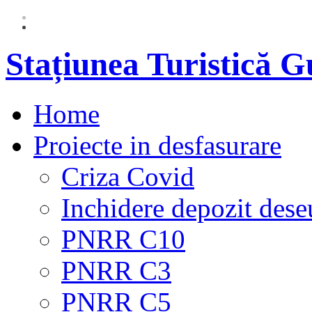
Stațiunea Turistică 
Home
Proiecte in desfasurare
Criza Covid
Inchidere depozit dese
PNRR C10
PNRR C3
PNRR C5