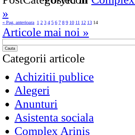
»
« Pag. anterioara
1
2
3
4
5
6
7
8
9
10
11
12
13
14
Articole mai noi »
Cauta
Categorii articole
Achizitii publice
Alegeri
Anunturi
Asistenta sociala
Complex Arinis