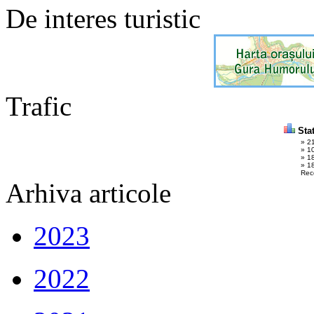
De interes turistic
Trafic
Stat
» 2
» 1
» 1
» 18
Rec
Arhiva articole
2023
2022