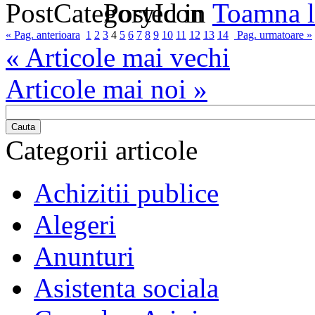
Posted in
Toamna l
« Pag. anterioara
1
2
3
4
5
6
7
8
9
10
11
12
13
14
Pag. urmatoare »
« Articole mai vechi
Articole mai noi »
Cauta
Categorii articole
Achizitii publice
Alegeri
Anunturi
Asistenta sociala