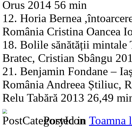
Orus 2014 56 min
12. Horia Bernea ,întoarce
România Cristina Oancea I
18. Bolile sănătății minta
Bratec, Cristian Sbângu 20
21. Benjamin Fondane – Iaș
România Andreea Știliuc, R
Relu Tabără 2013 26,49 mi
Posted in
Toamna l