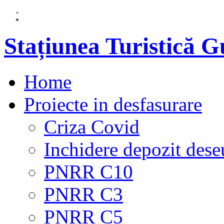
Stațiunea Turistică 
Home
Proiecte in desfasurare
Criza Covid
Inchidere depozit dese
PNRR C10
PNRR C3
PNRR C5