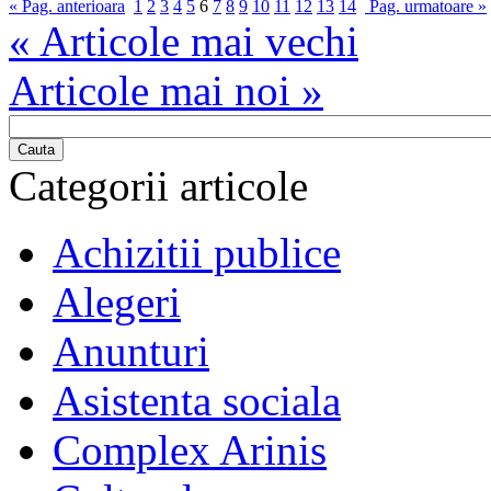
« Pag. anterioara
1
2
3
4
5
6
7
8
9
10
11
12
13
14
Pag. urmatoare »
« Articole mai vechi
Articole mai noi »
Cauta
Categorii articole
Achizitii publice
Alegeri
Anunturi
Asistenta sociala
Complex Arinis