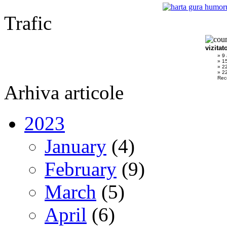
Trafic
vizitat
» 9
» 1
» 2
» 22
Rec
Arhiva articole
2023
January
(4)
February
(9)
March
(5)
April
(6)