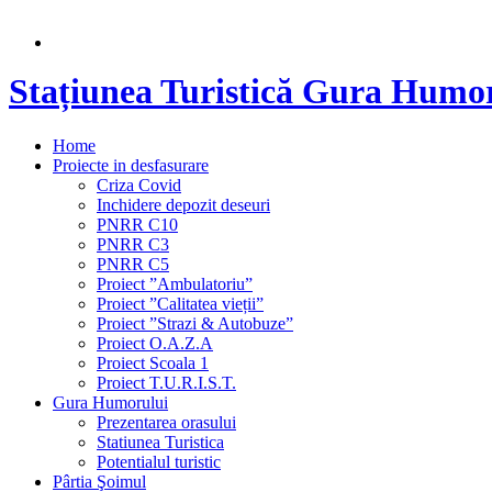
Stațiunea Turistică Gura Humo
Home
Proiecte in desfasurare
Criza Covid
Inchidere depozit deseuri
PNRR C10
PNRR C3
PNRR C5
Proiect ”Ambulatoriu”
Proiect ”Calitatea vieții”
Proiect ”Strazi & Autobuze”
Proiect O.A.Z.A
Proiect Scoala 1
Proiect T.U.R.I.S.T.
Gura Humorului
Prezentarea orasului
Statiunea Turistica
Potentialul turistic
Pârtia Şoimul