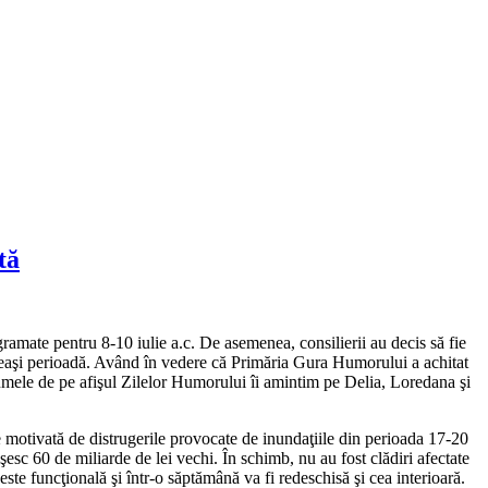
tă
ramate pentru 8-10 iulie a.c. De asemenea, consilierii au decis să fie
eeaşi perioadă. Având în vedere că Primăria Gura Humorului a achitat
e numele de pe afişul Zilelor Humorului îi amintim pe Delia, Loredana şi
motivată de distrugerile provocate de inundaţiile din perioada 17-20
esc 60 de miliarde de lei vechi. În schimb, nu au fost clădiri afectate
ste funcţională şi într-o săptămână va fi redeschisă şi cea interioară.