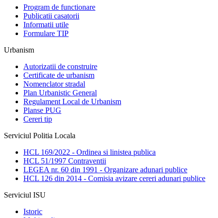
Program de functionare
Publicatii casatorii
Informatii utile
Formulare TIP
Urbanism
Autorizatii de construire
Certificate de urbanism
Nomenclator stradal
Plan Urbanistic General
Regulament Local de Urbanism
Planse PUG
Cereri tip
Serviciul Politia Locala
HCL 169/2022 - Ordinea si linistea publica
HCL 51/1997 Contraventii
LEGEA nr. 60 din 1991 - Organizare adunari publice
HCL 126 din 2014 - Comisia avizare cereri adunari publice
Serviciul ISU
Istoric