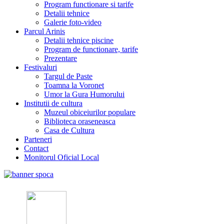
Program functionare si tarife
Detalii tehnice
Galerie foto-video
Parcul Arinis
Detalii tehnice piscine
Program de functionare, tarife
Prezentare
Festivaluri
Targul de Paste
Toamna la Voronet
Umor la Gura Humorului
Institutii de cultura
Muzeul obiceiurilor populare
Biblioteca oraseneasca
Casa de Cultura
Parteneri
Contact
Monitorul Oficial Local