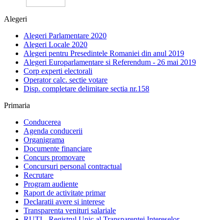
Alegeri
Alegeri Parlamentare 2020
Alegeri Locale 2020
Alegeri pentru Presedintele Romaniei din anul 2019
Alegeri Europarlamentare si Referendum - 26 mai 2019
Corp experti electorali
Operator calc. sectie votare
Disp. completare delimitare sectia nr.158
Primaria
Conducerea
Agenda conducerii
Organigrama
Documente financiare
Concurs promovare
Concursuri personal contractual
Recrutare
Program audiente
Raport de activitate primar
Declaratii avere si interese
Transparenta venituri salariale
RUTI - Registrul Unic al Transparentei Intereselor