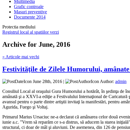
Multimedia
Grafic controale
Masuri preventive
Documente 2014
Protectia mediului
Registrul local al spatiilor verzi
Archive for June, 2016
« Articole mai vechi
Festivităţile de Zilele Humorului, amânate
June 28th, 2016 |
Author:
admin
Consiliul Local al oraşului Gura Humorului a hotărât, în şedinţa de înd
amânată şi a XXVI-a ediţie a Festivalului Internaţional de Caricatur
avansul pentru o parte dintre artiştii invitaţi la manifestări, pentru a
Agurida, Fuego şi Voltaj.
Primarul Marius Ursaciuc ne-a declarat că amânarea celor două evenime
iunie a.c. ”Vrem să reparăm ce s-a distrus, să aducem la starea iniţială
structural, ci doar de mâl şi aluviuni. De asemenea, din 126 de pensiuni