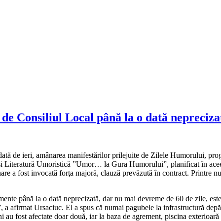
 de Consiliul Local până la o dată nepreciza
ată de ieri, amânarea manifestărilor prilejuite de Zilele Humorului, prog
ă şi Literatură Umoristică ”Umor… la Gura Humorului”, planificat în ac
mânare a fost invocată forţa majoră, clauză prevăzută în contract. Printr
nte până la o dată neprecizată, dar nu mai devreme de 60 de zile, este 
”, a afirmat Ursaciuc. El a spus că numai pagubele la infrastructură depăş
 au fost afectate doar două, iar la baza de agrement, piscina exterioară e