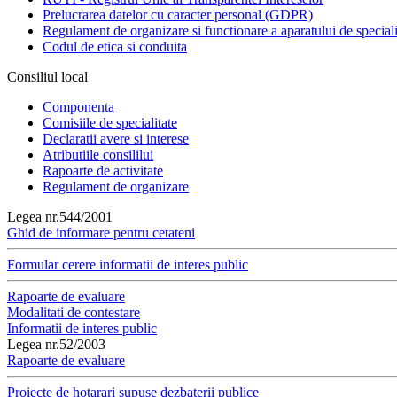
Prelucrarea datelor cu caracter personal (GDPR)
Regulament de organizare si functionare a aparatului de speciali
Codul de etica si conduita
Consiliul local
Componenta
Comisiile de specialitate
Declaratii avere si interese
Atributiile consililui
Rapoarte de activitate
Regulament de organizare
Legea nr.544/2001
Ghid de informare pentru cetateni
Formular cerere informatii de interes public
Rapoarte de evaluare
Modalitati de contestare
Informatii de interes public
Legea nr.52/2003
Rapoarte de evaluare
Proiecte de hotarari supuse dezbaterii publice