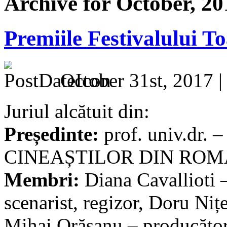
Archive for October, 20
Premiile Festivalului 
October 31st, 2017 
Juriul alcătuit din:
Președinte:
prof. univ.dr. 
CINEAȘTILOR DIN ROMÂN
Membri:
Diana Cavallioti –
scenarist, regizor, Doru Nițe
Mihai Orășanu – producător,