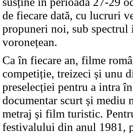
susține în perioada 27-29 o
de fiecare dată, cu lucruri v
propuneri noi, sub spectrul
voronețean.
Ca în fiecare an, filme român
competiție, treizeci și unu d
preselecției pentru a intra î
documentar scurt și mediu m
metraj și film turistic. Pent
festivalului din anul 1981