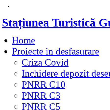
Stațiunea Turistică 
Home
Proiecte in desfasurare
Criza Covid
Inchidere depozit dese
PNRR C10
PNRR C3
PNRR C5