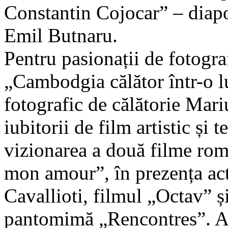
Constantin Cojocar” – diapo
Emil Butnaru.
Pentru pasionații de fotogr
„Cambodgia călător într-o l
fotografic de călătorie Mari
iubitorii de film artistic și 
vizionarea a două filme româ
mon amour”, în prezența actr
Cavallioti, filmul „Octav” ș
pantomimă „Rencontres”. Am