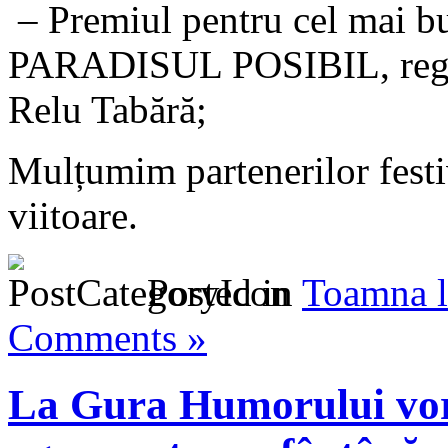
– Premiul pentru cel mai
PARADISUL POSIBIL, regia
Relu Tabără;
Mulțumim partenerilor festiv
viitoare.
Posted in
Toamna l
Comments »
La Gura Humorului vor 