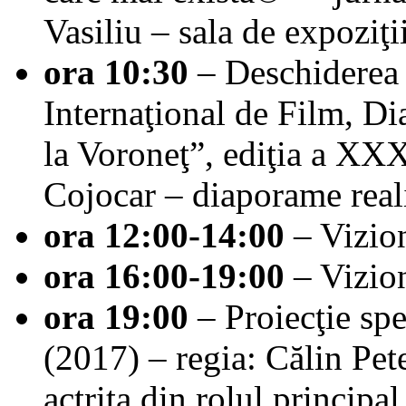
Vasiliu – sala de expoziţ
ora 10:30
– Deschiderea o
Internaţional de Film, D
la Voroneţ”, ediţia a X
Cojocar – diaporame real
ora 12:00-14:00
– Vizion
ora 16:00-19:00
– Vizion
ora 19:00
– Proiecţie sp
(2017) – regia: Călin Pete
actriţa din rolul princip