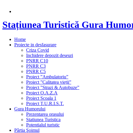
Stațiunea Turistică Gura Humo
Home
Proiecte in desfasurare
Criza Covid
Inchidere depozit deseuri
PNRR C10
PNRR C3
PNRR C5
Proiect ”Ambulatoriu”
Proiect ”Calitatea vieții”
Proiect ”Strazi & Autobuze”
Proiect O.A.Z.A
Proiect Scoala 1
Proiect T.U.R.I.S.T.
Gura Humorului
Prezentarea orasului
Statiunea Turistica
Potentialul turistic
Pârtia Şoimul