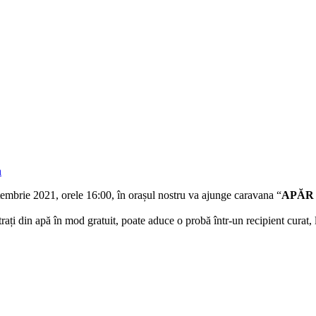
n
mbrie 2021, orele 16:00, în orașul nostru va ajunge caravana “
APĂR
nitrați din apă în mod gratuit, poate aduce o probă într-un recipient curat,