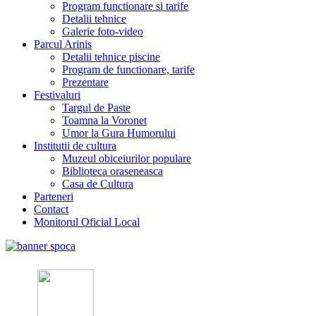
Program functionare si tarife
Detalii tehnice
Galerie foto-video
Parcul Arinis
Detalii tehnice piscine
Program de functionare, tarife
Prezentare
Festivaluri
Targul de Paste
Toamna la Voronet
Umor la Gura Humorului
Institutii de cultura
Muzeul obiceiurilor populare
Biblioteca oraseneasca
Casa de Cultura
Parteneri
Contact
Monitorul Oficial Local