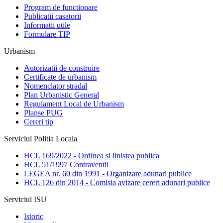
Program de functionare
Publicatii casatorii
Informatii utile
Formulare TIP
Urbanism
Autorizatii de construire
Certificate de urbanism
Nomenclator stradal
Plan Urbanistic General
Regulament Local de Urbanism
Planse PUG
Cereri tip
Serviciul Politia Locala
HCL 169/2022 - Ordinea si linistea publica
HCL 51/1997 Contraventii
LEGEA nr. 60 din 1991 - Organizare adunari publice
HCL 126 din 2014 - Comisia avizare cereri adunari publice
Serviciul ISU
Istoric