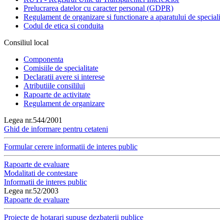
Prelucrarea datelor cu caracter personal (GDPR)
Regulament de organizare si functionare a aparatului de speciali
Codul de etica si conduita
Consiliul local
Componenta
Comisiile de specialitate
Declaratii avere si interese
Atributiile consililui
Rapoarte de activitate
Regulament de organizare
Legea nr.544/2001
Ghid de informare pentru cetateni
Formular cerere informatii de interes public
Rapoarte de evaluare
Modalitati de contestare
Informatii de interes public
Legea nr.52/2003
Rapoarte de evaluare
Proiecte de hotarari supuse dezbaterii publice