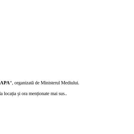
 APA
“, organizată de Ministerul Mediului.
 la locația și ora menționate mai sus..