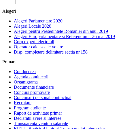
Alegeri
Alegeri Parlamentare 2020
Alegeri Locale 2020
Alegeri pentru Presedintele Romaniei din anul 2019
Alegeri Europarlamentare si Referendum - 26 mai 2019
Corp experti electorali
Operator calc. sectie votare
Disp. completare delimitare sectia nr.158
Primaria
Conducerea
Agenda conducerii
Organigrama
Documente financiare
Concurs promovare
Concursuri personal contractual
Recrutare
Program audiente
Raport de activitate primar
Declaratii avere si interese
Transparenta venituri salariale
RUTI - Registrul Unic al Transparentei Intereselor