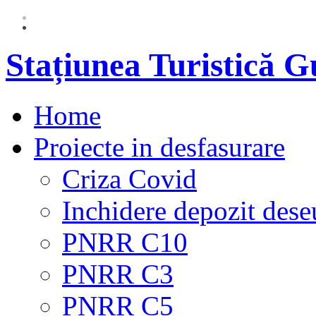
Stațiunea Turistică 
Home
Proiecte in desfasurare
Criza Covid
Inchidere depozit dese
PNRR C10
PNRR C3
PNRR C5