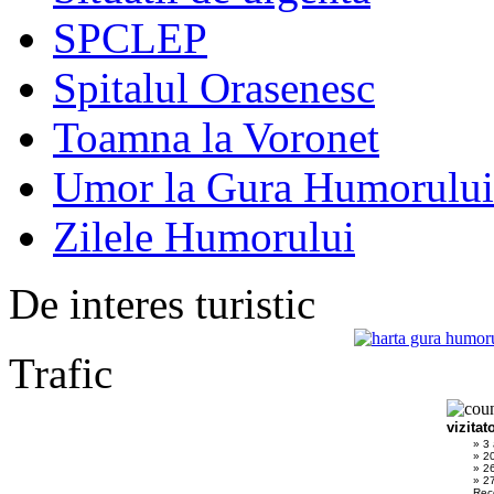
SPCLEP
Spitalul Orasenesc
Toamna la Voronet
Umor la Gura Humorului
Zilele Humorului
De interes turistic
Trafic
vizitat
» 3
» 2
» 2
» 27
Rec