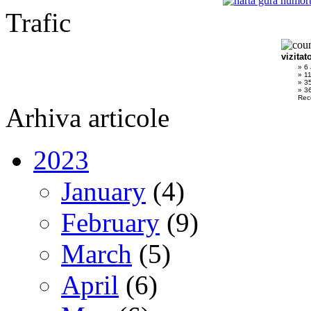
Trafic
vizitat
» 6
» 1
» 3
» 36
Rec
Arhiva articole
2023
January
(4)
February
(9)
March
(5)
April
(6)