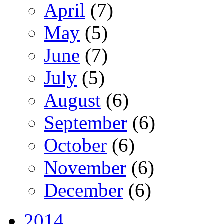
April
(7)
May
(5)
June
(7)
July
(5)
August
(6)
September
(6)
October
(6)
November
(6)
December
(6)
2014