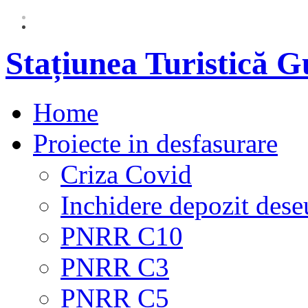
Stațiunea Turistică 
Home
Proiecte in desfasurare
Criza Covid
Inchidere depozit dese
PNRR C10
PNRR C3
PNRR C5