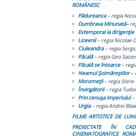
ROMÂNESC
Pădureanca
– regia Nic
Dumbrava Minunată–
re
Extemporal la dirigenţie
Liceenii
– regia Nicolae 
Ciuleandra
– regia Sergi
Păcală
– regia Geo Saize
Păcală se întoarce
– regi
Neamul Şoimăreştilor
– 
Moromeţii
– regia Stere
Învingătorii
– regia Tudo
Prin cenuşa imperiului
–
Urgia
– regia Andrei Blai
FILME ARTISTICE DE LUN
PROIECTATE ÎN CA
CINEMATOGRAFICE ROMÂ