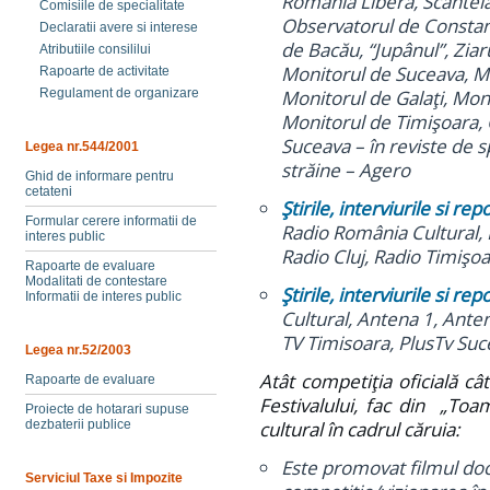
România Liberă, Scântei
Comisiile de specialitate
Observatorul de Constanţ
Declaratii avere si interese
de Bacău, “Jupânul”, Ziar
Atributiile consililui
Monitorul de Suceava, Mo
Rapoarte de activitate
Regulament de organizare
Monitorul de Galaţi, Mon
Monitorul de Timişoara, 
Suceava – în reviste de s
Legea nr.544/2001
străine – Agero
Ghid de informare pentru
cetateni
Ştirile, interviurile si re
Formular cerere informatii de
Radio România Cultural, 
interes public
Radio Cluj, Radio Timişoa
Rapoarte de evaluare
Modalitati de contestare
Ştirile, interviurile si rep
Informatii de interes public
Cultural, Antena 1,
Antena
TV Timisoara, PlusTv Suc
Legea nr.52/2003
Atât competiţia oficială c
Rapoarte de evaluare
Festivalului, fac din „To
Proiecte de hotarari supuse
dezbaterii publice
cultural în cadrul căruia:
Este promovat filmul doc
Serviciul Taxe si Impozite