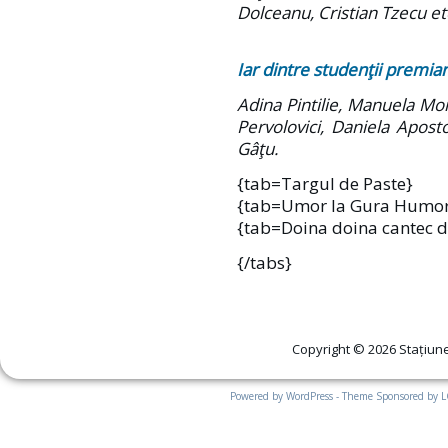
Dolceanu, Cristian Tzecu et
Iar dintre studenţii premian
Adina Pintilie, Manuela Mor
Pervolovici, Daniela Apost
Gâţu.
{tab=Targul de Paste}
{tab=Umor la Gura Humor
{tab=Doina doina cantec d
{/tabs}
Copyright © 2026 Stațiune
Powered by WordPress - Theme Sponsored by 