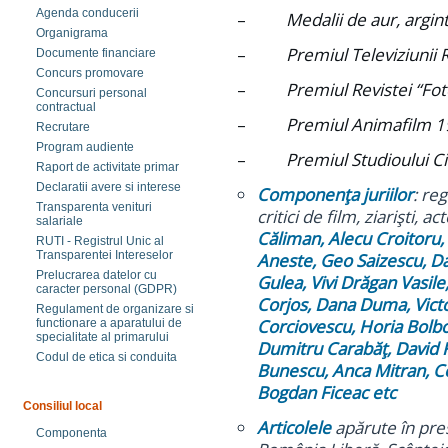
Agenda conducerii
–
Medalii de aur, argi
Organigrama
–
Premiul Televiziuni
Documente financiare
Concurs promovare
–
Premiul Revistei “Fo
Concursuri personal
contractual
–
Premiul Animafilm 1
Recrutare
Program audiente
–
Premiul Studioului C
Raport de activitate primar
Declaratii avere si interese
Componenţa juriilor
: re
Transparenta venituri
critici de film, ziarişti, a
salariale
Căliman, Alecu Croitoru
RUTI - Registrul Unic al
Transparentei Intereselor
Aneste, Geo Saizescu, Da
Prelucrarea datelor cu
Gulea, Vivi Drăgan Vasile
caracter personal (GDPR)
Corjos, Dana Duma, Victo
Regulament de organizare si
Corciovescu, Horia Bolbo
functionare a aparatului de
specialitate al primarului
Dumitru Carabăţ, David F
Codul de etica si conduita
Bunescu, Anca Mitran, Co
Bogdan Ficeac etc
Consiliul local
Articolele
apărute în pres
Componenta