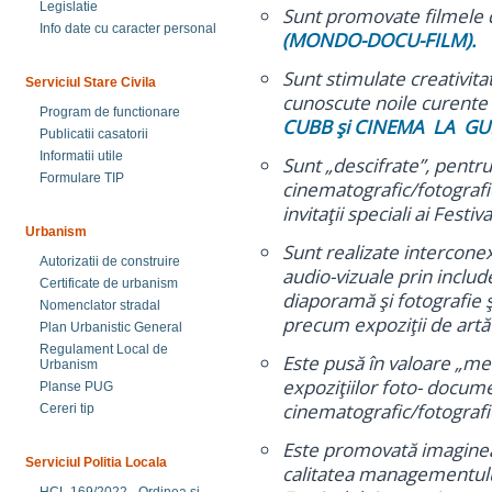
Legislatie
Sunt promovate filmele 
Info date cu caracter personal
(MONDO-DOCU-FILM).
Sunt stimulate creativitat
Serviciul Stare Civila
cunoscute noile curente ş
Program de functionare
CUBB şi CINEMA LA GUR
Publicatii casatorii
Informatii utile
Sunt „descifrate”, pentru 
Formulare TIP
cinematografic/fotografi
invitaţii speciali ai Festiva
Urbanism
Sunt realizate interconexi
Autorizatii de construire
audio-vizuale prin inclu
Certificate de urbanism
diaporamă şi fotografie 
Nomenclator stradal
precum expoziţii de artă 
Plan Urbanistic General
Regulament Local de
Este pusă în valoare „m
Urbanism
expoziţiilor foto- docume
Planse PUG
cinematografic/fotografi
Cereri tip
Este promovată imaginea 
Serviciul Politia Locala
calitatea managementului 