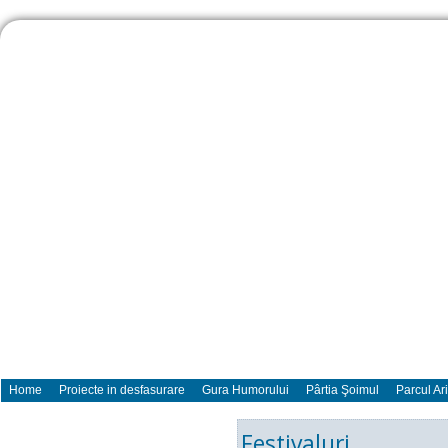
Home
Proiecte in desfasurare
Gura Humorului
Pârtia Şoimul
Parcul Ar
Festivaluri