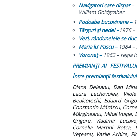
Navigatori care dispar
– 
William Goldgraber
Podoabe bucovinene –
1
Târguri şi nedei –
1976 –
Vezi, rândunelele se duc
Maria lu’ Pascu –
1984 – 
Voroneţ –
1962 – regia 
PREMIANŢI AI FESTIVALU
Între premianţii festivalulu
Diana Deleanu, Dan Miha
Laura Lechovolea, Vilol
Bealcovschi, Eduard Grig
Constantin Mărăscu, Cornel
Mărgineanu, Mihai Vulpe, 
Grigore, Vladimir Lucave
Cornelia Martini Botca, 
Veţeanu, Vasile Arhire, F