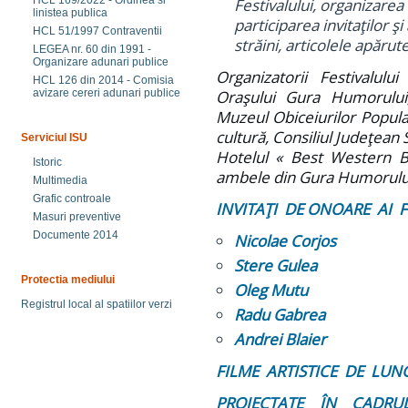
HCL 169/2022 - Ordinea si
Festivalului, organizarea
linistea publica
participarea invitaţilor ş
HCL 51/1997 Contraventii
străini, articolele apărut
LEGEA nr. 60 din 1991 -
Organizare adunari publice
Organizatorii Festivalul
HCL 126 din 2014 - Comisia
avizare cereri adunari publice
Oraşului Gura Humorului,
Muzeul Obiceiurilor Popul
cultură, Consiliul Judeţean 
Serviciul ISU
Hotelul « Best Western Bu
Istoric
ambele din Gura Humorului,
Multimedia
Grafic controale
INVITAŢI DE ONOARE AI 
Masuri preventive
Documente 2014
Nicolae Corjos
Stere Gulea
Protectia mediului
Oleg Mutu
Registrul local al spatiilor verzi
Radu Gabrea
Andrei Blaier
FILME ARTISTICE DE LUN
PROIECTATE ÎN CADR