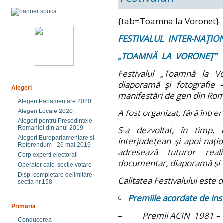
{tab=Toamna la Voronet}
FESTIVALUL INTER-NAŢIO
„TOAMNĂ LA VORONEŢ”
Festivalul „Toamnă la Vo
diaporamă şi fotografie 
Alegeri
manifestări de gen din Rom
Alegeri Parlamentare 2020
A fost organizat, fără între
Alegeri Locale 2020
Alegeri pentru Presedintele
Romaniei din anul 2019
S-a dezvoltat, în timp, 
Alegeri Europarlamentare si
interjudeţean şi apoi naţio
Referendum - 26 mai 2019
adresează tuturor reali
Corp experti electorali
documentar, diaporamă şi f
Operator calc. sectie votare
Disp. completare delimitare
Calitatea Festivalului este 
sectia nr.158
Premiile acordate de insti
Primaria
–
Premii ACIN 1981 –
Conducerea