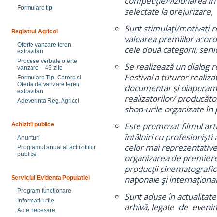
competiţie/vizionarea în
Formulare tip
selectate la prejurizare,
Sunt stimulaţi/motivaţi re
Registrul Agricol
valoarea premiilor acorda
Oferte vanzare teren
cele două categorii, senio
extravilan
Procese verbale oferte
Se realizează un dialog re
vanzare – 45 zile
Festival a tuturor realiza
Formulare Tip. Cerere si
Oferta de vanzare teren
documentar şi diaporamă
extravilan
realizatorilor/ producăto
Adeverinta Reg. Agricol
shop-urile organizate în 
Este promovat filmul art
Achizitii publice
întâlniri cu profesionişti
Anunturi
celor mai reprezentative 
Programul anual al achizitiilor
publice
organizarea de premiere 
producţii cinematografic
naţionale şi internaţiona
Serviciul Evidenta Populatiei
Program functionare
Sunt aduse în actualita
Informatii utile
arhivă, legate de eveni
Acte necesare