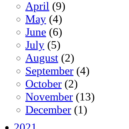
April
(9)
May
(4)
June
(6)
July
(5)
August
(2)
September
(4)
October
(2)
November
(13)
December
(1)
2021