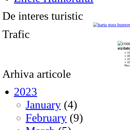
De interes turistic
Trafic
vizitat
» 3
» 4
» 3
» 33
Rec
Arhiva articole
2023
January
(4)
February
(9)