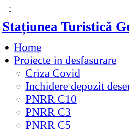
Stațiunea Turistică 
Home
Proiecte in desfasurare
Criza Covid
Inchidere depozit dese
PNRR C10
PNRR C3
PNRR C5