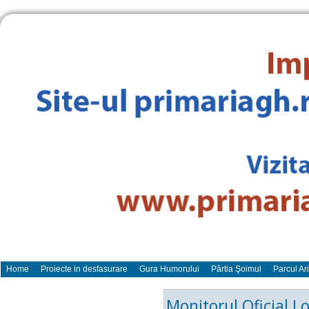
Home
Proiecte in desfasurare
Gura Humorului
Pârtia Şoimul
Parcul Ar
Monitorul Oficial Lo