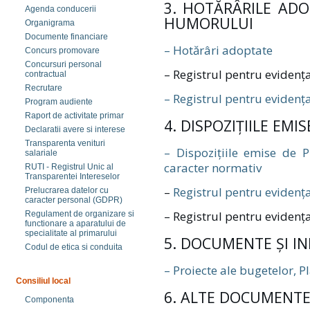
3. HOTĂRÂRILE AD
Agenda conducerii
HUMORULUI
Organigrama
Documente financiare
– Hotărâri adoptate
Concurs promovare
Concursuri personal
– Registrul pentru evidența
contractual
Recrutare
– Registrul pentru evidenț
Program audiente
Raport de activitate primar
4. DISPOZIȚIILE EM
Declaratii avere si interese
Transparenta venituri
– Dispozițiile emise de 
salariale
caracter normativ
RUTI - Registrul Unic al
Transparentei Intereselor
–
Registrul pentru evidența
Prelucrarea datelor cu
caracter personal (GDPR)
– Registrul pentru evidența
Regulament de organizare si
functionare a aparatului de
specialitate al primarului
5. DOCUMENTE ȘI IN
Codul de etica si conduita
– Proiecte ale bugetelor, Pl
Consiliul local
6. ALTE DOCUMENT
Componenta