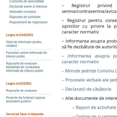
Comisiile de specialitate
– Registrul privind 
Declaratii avere si interese
semna/contrasemna/aviza 
Atributiile consililui
Rapoarte de activitate
– Registrul pentru conse
Regulament de organizare
opiniilor cu privire la p
caracter normativ
Legea nr.544/2001
– Informarea asupra prob
Ghid de informare pentru
să fie dezbătute de autorit
cetateni
Formular cerere informatii de
– Informarea asupra pr
interes public
caracter normativ
Rapoarte de evaluare
Modalitati de contestare
– Minute ședințe Consiliu 
Informatii de interes public
– Procesele verbale ale șed
Legea nr.52/2003
– Declarații de căsătorie
Rapoarte de evaluare
– Alte documente de intere
Proiecte de hotarari supuse
dezbaterii publice
– Raport de activitat
Serviciul Taxe si Impozite
– Ordine de zi sedinte