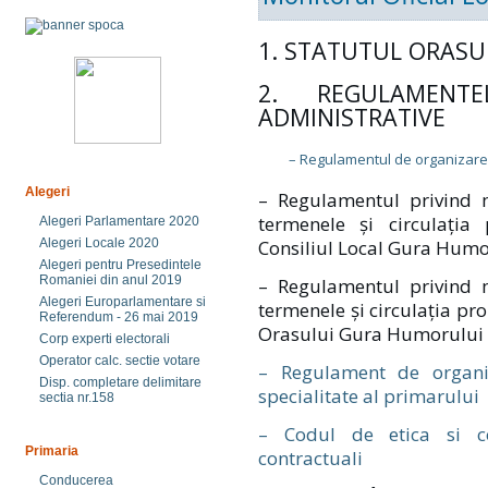
1. STATUTUL ORAS
2. REGULAMENTE
ADMINISTRATIVE
– Regulamentul de organizare s
Alegeri
– Regulamentul privind m
termenele și circulația
Alegeri Parlamentare 2020
Alegeri Locale 2020
Consiliul Local Gura Humo
Alegeri pentru Presedintele
Romaniei din anul 2019
– Regulamentul privind m
Alegeri Europarlamentare si
termenele și circulația pr
Referendum - 26 mai 2019
Orasului Gura Humorului
Corp experti electorali
Operator calc. sectie votare
– Regulament de organi
Disp. completare delimitare
specialitate al primarului
sectia nr.158
– Codul de etica si co
Primaria
contractuali
Conducerea