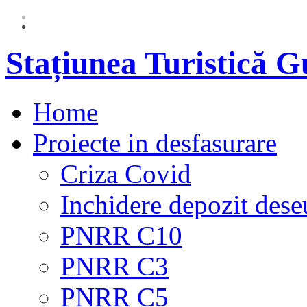
Stațiunea Turistică 
Home
Proiecte in desfasurare
Criza Covid
Inchidere depozit dese
PNRR C10
PNRR C3
PNRR C5