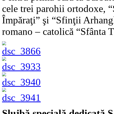
cele trei parohii ortodoxe, 
Împăraţi” şi “Sfinţii Arhangh
romano – catolică “Sfânta 
Slujbă specială dedicată S