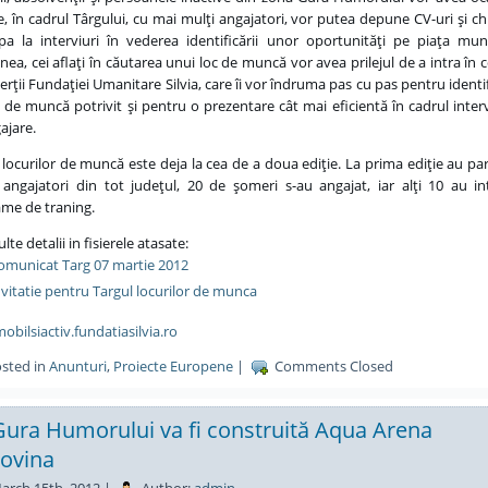
e, în cadrul Târgului, cu mai mulţi angajatori, vor putea depune CV-uri şi ch
ipa la interviuri în vederea identificării unor oportunităţi pe piaţa mun
ea, cei aflaţi în căutarea unui loc de muncă vor avea prilejul de a intra în 
erţii Fundaţiei Umanitare Silvia, care îi vor îndruma pas cu pas pentru identi
i de muncă potrivit şi pentru o prezentare cât mai eficientă în cadrul interv
ajare.
 locurilor de muncă este deja la cea de a doua ediţie. La prima ediţie au par
angajatori din tot judeţul, 20 de şomeri s-au angajat, iar alţi 10 au in
me de traning.
te detalii in fisierele atasate:
omunicat Targ 07 martie 2012
nvitatie pentru Targul locurilor de munca
bilsiactiv.fundatiasilvia.ro
sted in
Anunturi
,
Proiecte Europene
|
Comments Closed
Gura Humorului va fi construită Aqua Arena
ovina