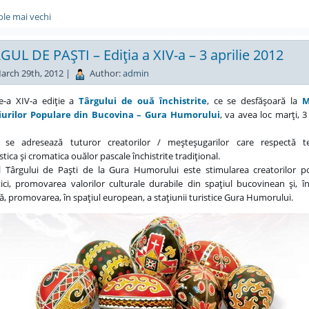
cole mai vechi
GUL DE PAŞTI – Ediţia a XIV-a – 3 aprilie 2012
arch 29th, 2012 |
Author:
admin
e-a XIV-a ediţie a
Târgului de ouă închistrite
, ce se desfăşoară la
M
iurilor Populare din Bucovina – Gura Humorului
, va avea loc marţi, 3 
l se adresează tuturor creatorilor / meşteşugarilor care respectă te
stica şi cromatica ouălor pascale închistrite tradiţional.
 Târgului de Paşti de la Gura Humorului este stimularea creatorilor po
ici, promovarea valorilor culturale durabile din spaţiul bucovinean şi, î
, promovarea, în spaţiul european, a staţiunii turistice Gura Humorului.