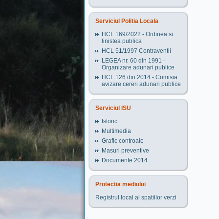
Serviciul Politia Locala
HCL 169/2022 - Ordinea si
linistea publica
HCL 51/1997 Contraventii
LEGEA nr. 60 din 1991 -
Organizare adunari publice
HCL 126 din 2014 - Comisia
avizare cereri adunari publice
Serviciul ISU
Istoric
Multimedia
Grafic controale
Masuri preventive
Documente 2014
Protectia mediului
Registrul local al spatiilor verzi