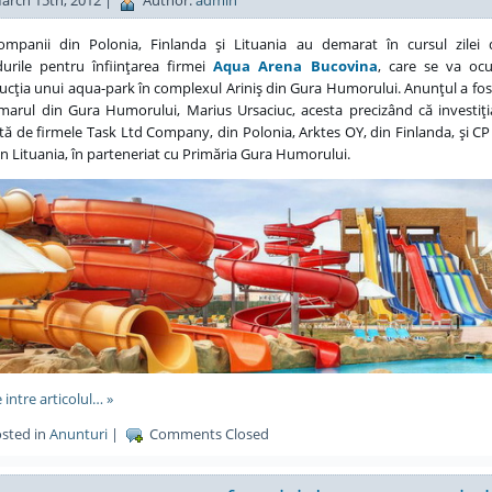
arch 15th, 2012 |
Author:
admin
ompanii din Polonia, Finlanda şi Lituania au demarat în cursul zilei d
urile pentru înfiinţarea firmei
Aqua Arena Bucovina
, care se va oc
ucţia unui aqua-park în complexul Ariniş din Gura Humorului. Anunţul a fos
marul din Gura Humorului, Marius Ursaciuc, acesta precizând că investiţi
ată de firmele Task Ltd Company, din Polonia, Arktes OY, din Finlanda, şi C
in Lituania, în parteneriat cu Primăria Gura Humorului.
 intre articolul… »
sted in
Anunturi
|
Comments Closed