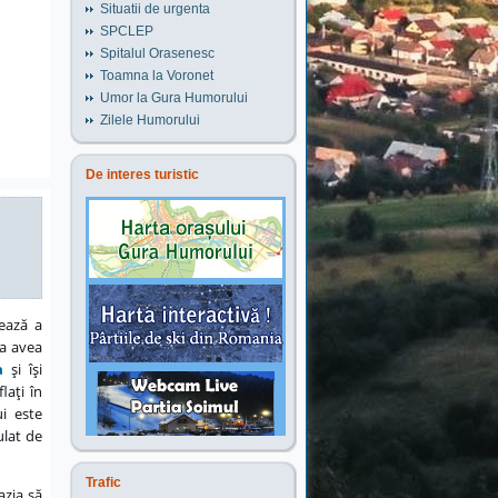
Situatii de urgenta
SPCLEP
Spitalul Orasenesc
Toamna la Voronet
Umor la Gura Humorului
Zilele Humorului
De interes turistic
ează a
a avea
a
şi îşi
laţi în
i este
ulat de
Trafic
azia să