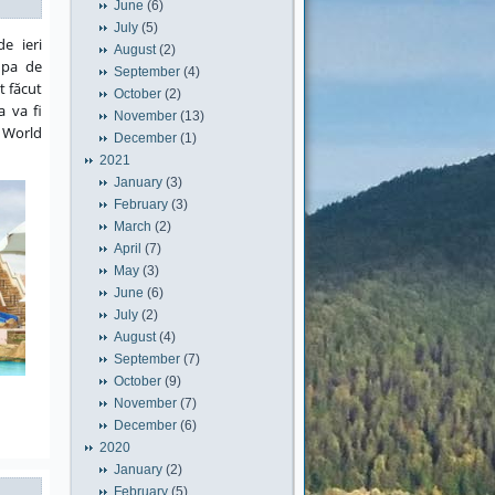
June
(6)
July
(5)
e ieri
August
(2)
upa de
September
(4)
t făcut
October
(2)
a va fi
November
(13)
P World
December
(1)
2021
January
(3)
February
(3)
March
(2)
April
(7)
May
(3)
June
(6)
July
(2)
August
(4)
September
(7)
October
(9)
November
(7)
December
(6)
2020
January
(2)
February
(5)