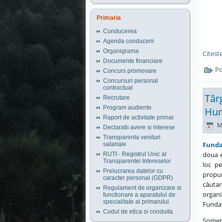
Primaria
Conducerea
Agenda conducerii
Organigrama
Citeste
Documente financiare
Po
Concurs promovare
Concursuri personal
contractual
Târ
Recrutare
Program audiente
Hum
Raport de activitate primar
M
Declaratii avere si interese
Transparenta venituri
Funda
salariale
doua e
RUTI - Registrul Unic al
Transparentei Intereselor
loc p
Prelucrarea datelor cu
propun
caracter personal (GDPR)
căuta
Regulament de organizare si
organi
functionare a aparatului de
specialitate al primarului
Fundaţ
Codul de etica si conduita
Şomeri