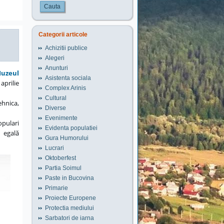
Cauta
Categorii articole
Achizitii publice
Alegeri
Anunturi
uzeul
Asistenta sociala
aprilie
Complex Arinis
Cultural
hnica,
Diverse
Evenimente
pulari
Evidenta populatiei
n egală
Gura Humorului
Lucrari
Oktoberfest
Partia Soimul
Paste in Bucovina
Primarie
Proiecte Europene
Protectia mediului
Sarbatori de iarna