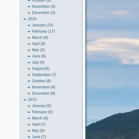
October
(3)
November
(3)
December
(2)
2016
January
(15)
February
(17)
March
(9)
April
(9)
May
(3)
June
(6)
July
(4)
August
(6)
September
(7)
October
(8)
November
(4)
December
(8)
2015
January
(5)
February
(5)
March
(4)
April
(7)
May
(5)
June
(7)