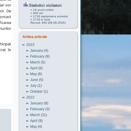
iar vor
Statistici vizitatori
cii. De
» 14 acum online
» 940 azi
contact
» 1718 saptamana aceasta
» 1718 in total
ficarea
Record: 940 (08.08.2026)
iurilor
Arhiva articole
ticipat
2023
trat în
January
(4)
February
(9)
March
(5)
April
(6)
May
(6)
June
(5)
July
(1)
October
(1)
2022
January
(8)
February
(3)
March
(11)
April
(9)
May
(4)