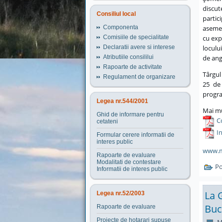
discut
Consiliul local
partic
asemen
Componenta
cu exp
Comisiile de specialitate
loculu
Declaratii avere si interese
de ang
Atributiile consililui
Rapoarte de activitate
Târgul
Regulament de organizare
25 de 
progra
Legea nr.544/2001
Mai mul
Ghid de informare pentru
C
cetateni
I
Formular cerere informatii de
interes public
www.mo
Rapoarte de evaluare
Modalitati de contestare
Po
Informatii de interes public
La 
Legea nr.52/2003
Buc
Rapoarte de evaluare
Proiecte de hotarari supuse