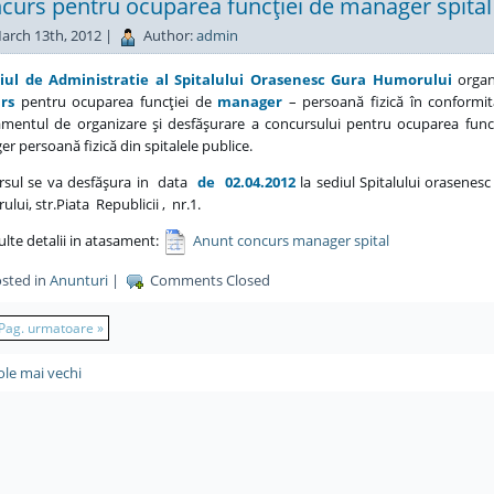
curs pentru ocuparea funcţiei de manager spital
arch 13th, 2012 |
Author:
admin
liul de Administratie al Spitalului Orasenesc Gura Humorului
organ
rs
pentru ocuparea funcţiei de
manager
– persoană fizică în conformi
mentul de organizare şi desfăşurare a concursului pentru ocuparea func
r persoană fizică din spitalele publice.
rsul se va desfăşura in data
de 02.04.2012
la sediul Spitalului orasene
lui, str.Piata Republicii , nr.1.
lte detalii in atasament:
Anunt concurs manager spital
sted in
Anunturi
|
Comments Closed
Pag. urmatoare »
cole mai vechi