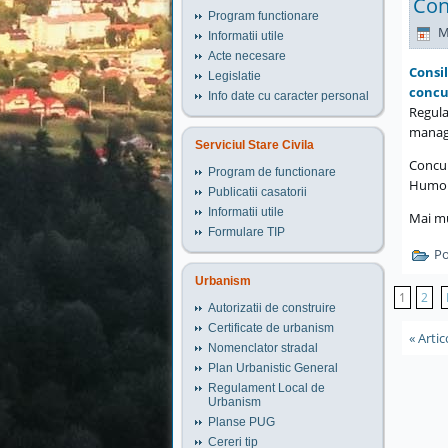
Con
Program functionare
M
Informatii utile
Acte necesare
Consi
Legislatie
concu
Info date cu caracter personal
Regula
manage
Serviciul Stare Civila
Concu
Program de functionare
Humoru
Publicatii casatorii
Informatii utile
Mai mu
Formulare TIP
Po
Urbanism
1
2
Autorizatii de construire
Certificate de urbanism
« Arti
Nomenclator stradal
Plan Urbanistic General
Regulament Local de
Urbanism
Planse PUG
Cereri tip