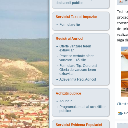
M
dezbaterii publice
Trei c
proced
Serviciul Taxe si Impozite
constr
Formulare tip
de pri
realiz
Registrul Agricol
Riga d
Oferte vanzare teren
extravilan
Procese verbale oferte
vanzare – 45 zile
Formulare Tip. Cerere si
Oferta de vanzare teren
extravilan
Adeverinta Reg. Agricol
Achizitii publice
Anunturi
Citeste
Programul anual al achizitiilor
publice
Po
Serviciul Evidenta Populatiei