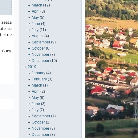
March
(12)
April
(8)
May
(5)
izeaza
June
(4)
tate cu
July
(11)
ţiei de
August
(4)
September
(9)
October
(6)
sc Gura
November
(7)
December
(10)
2019
January
(4)
February
(3)
March
(1)
April
(2)
May
(6)
June
(3)
July
(7)
September
(7)
October
(2)
November
(3)
December
(3)