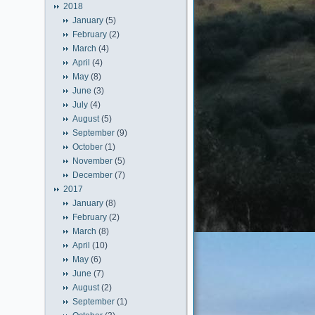
2018
January
(5)
February
(2)
March
(4)
April
(4)
May
(8)
June
(3)
July
(4)
August
(5)
September
(9)
October
(1)
November
(5)
December
(7)
2017
January
(8)
February
(2)
March
(8)
April
(10)
May
(6)
June
(7)
August
(2)
September
(1)