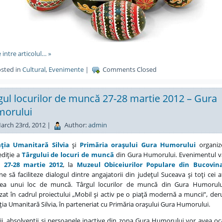
 intre articolul… »
sted in
Cultural
,
Evenimente
|
Comments Closed
gul locurilor de muncă 27-28 martie 2012 – Gura
orului
arch 23rd, 2012 |
Author:
admin
ţia Umanitară Silvia
şi
Primăria oraşului Gura Humorului
organiz
diţie a
Târgului de locuri de muncă
din Gura Humorului. Evenimentul v
e
27-28 martie 2012
, la
Muzeul Obiceiurilor Populare din Bucovin
e să faciliteze dialogul dintre angajatorii din judeţul Suceava şi toţi cei af
rea unui loc de muncă. Târgul locurilor de muncă din Gura Humorulu
zat în cadrul proiectului „Mobil şi activ pe o piaţă modernă a muncii”, der
ia Umanitară Silvia, în parteneriat cu Primăria oraşului Gura Humorului.
i, absolvenţii şi persoanele inactive din zona Gura Humorului vor avea oc