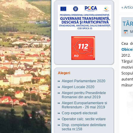
« Arti
TÂR
M
Cea d
Obice
2012.
Târgu
motivi
Scopul
Alegeri
autent
Alegeri Parlamentare 2020
măsură
Alegeri Locale 2020
Alegeri pentru Presedintele
Romaniei din anul 2019
Alegeri Europarlamentare si
Referendum - 26 mai 2019
Corp experti electorali
Operator calc. sectie votare
Disp. completare delimitare
sectia nr.158