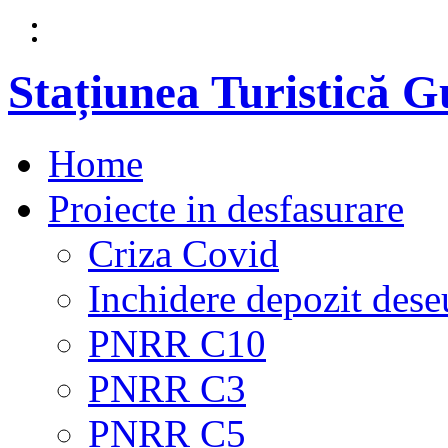
Stațiunea Turistică 
Home
Proiecte in desfasurare
Criza Covid
Inchidere depozit dese
PNRR C10
PNRR C3
PNRR C5