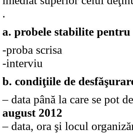
imediat superior celui deţin
.
a. probele stabilite pentr
-proba scrisa
-interviu
b. condiţiile de desfăşura
– data până la care se pot d
august 2012
– data, ora şi locul organiză