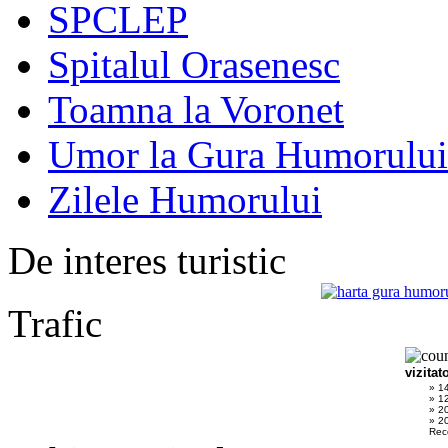
SPCLEP
Spitalul Orasenesc
Toamna la Voronet
Umor la Gura Humorului
Zilele Humorului
De interes turistic
Trafic
vizitat
» 1
» 1
» 2
» 20
Rec