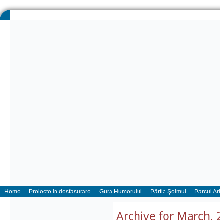
Home
Proiecte in desfasurare
Gura Humorului
Pârtia Şoimul
Parcul Ar
Archive for March, 