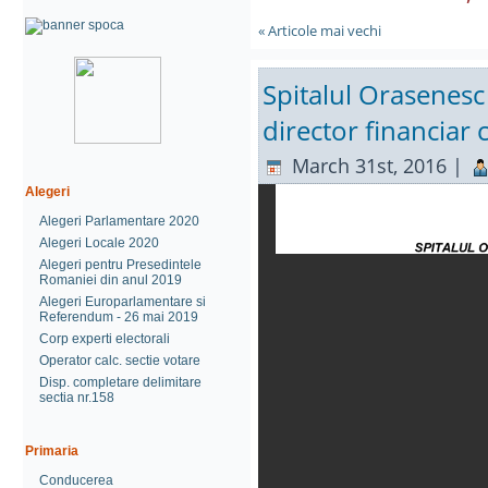
« Articole mai vechi
Spitalul Orasenesc 
director financiar 
March 31st, 2016 |
Alegeri
Alegeri Parlamentare 2020
Alegeri Locale 2020
Alegeri pentru Presedintele
Romaniei din anul 2019
Alegeri Europarlamentare si
Referendum - 26 mai 2019
Corp experti electorali
Operator calc. sectie votare
Disp. completare delimitare
sectia nr.158
Primaria
Conducerea