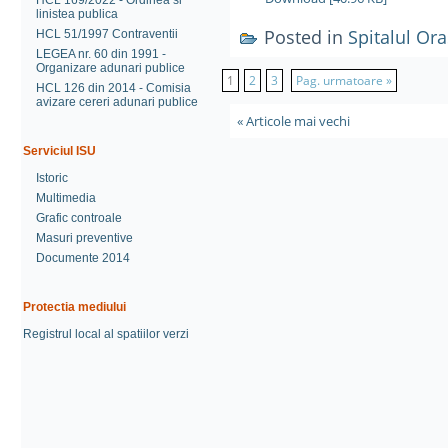
HCL 169/2022 - Ordinea si
linistea publica
Posted in
Spitalul Or
HCL 51/1997 Contraventii
LEGEA nr. 60 din 1991 -
Organizare adunari publice
1
2
3
Pag. urmatoare »
HCL 126 din 2014 - Comisia
avizare cereri adunari publice
« Articole mai vechi
Serviciul ISU
Istoric
Multimedia
Grafic controale
Masuri preventive
Documente 2014
Protectia mediului
Registrul local al spatiilor verzi