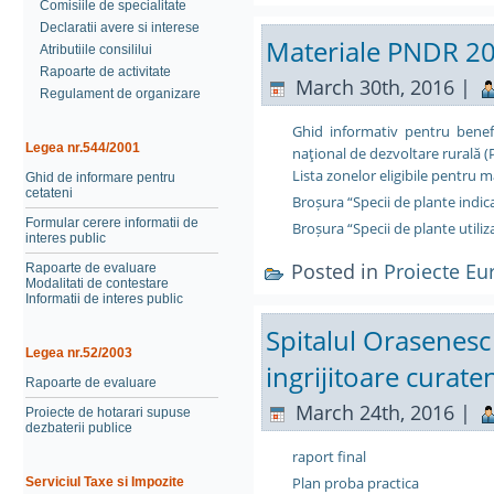
Comisiile de specialitate
Declaratii avere si interese
Materiale PNDR 2
Atributiile consililui
Rapoarte de activitate
March 30th, 2016 |
Regulament de organizare
Ghid informativ pentru benefi
Legea nr.544/2001
naţional de dezvoltare rurală 
Lista zonelor eligibile pentru
Ghid de informare pentru
cetateni
Broșura “Specii de plante indica
Formular cerere informatii de
Broșura “Specii de plante utiliz
interes public
Posted in
Proiecte E
Rapoarte de evaluare
Modalitati de contestare
Informatii de interes public
Spitalul Orasenesc
Legea nr.52/2003
ingrijitoare curate
Rapoarte de evaluare
March 24th, 2016 |
Proiecte de hotarari supuse
dezbaterii publice
raport final
Plan proba practica
Serviciul Taxe si Impozite