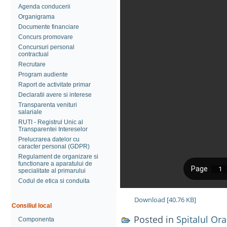
Agenda conducerii
Organigrama
Documente financiare
Concurs promovare
Concursuri personal
contractual
Recrutare
Program audiente
Raport de activitate primar
Declaratii avere si interese
Transparenta venituri
salariale
RUTI - Registrul Unic al
Transparentei Intereselor
Prelucrarea datelor cu
caracter personal (GDPR)
Regulament de organizare si
functionare a aparatului de
specialitate al primarului
Codul de etica si conduita
Download [40.76 KB]
Consiliul local
Posted in
Spitalul Or
Componenta