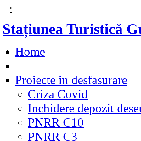
Stațiunea Turistică 
Home
Proiecte in desfasurare
Criza Covid
Inchidere depozit dese
PNRR C10
PNRR C3