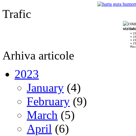
Trafic
vizitat
» 1
» 1
» 2
» 21
Rec
Arhiva articole
2023
January
(4)
February
(9)
March
(5)
April
(6)