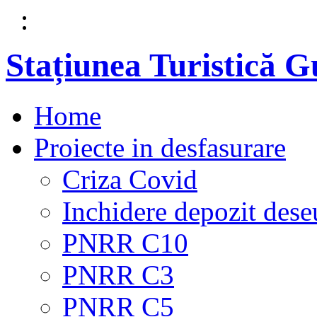
Stațiunea Turistică 
Home
Proiecte in desfasurare
Criza Covid
Inchidere depozit dese
PNRR C10
PNRR C3
PNRR C5