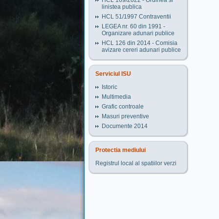
HCL 169/2022 - Ordinea si
linistea publica
HCL 51/1997 Contraventii
LEGEA nr. 60 din 1991 -
Organizare adunari publice
HCL 126 din 2014 - Comisia
avizare cereri adunari publice
Serviciul ISU
Istoric
Multimedia
Grafic controale
Masuri preventive
Documente 2014
Protectia mediului
Registrul local al spatiilor verzi