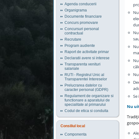
pro
Agenda conducerii
Organigrama
Nu 
Documente financiare
ele
Concurs promovare
du
Concursuri personal
Nu 
contractual
sau
Recrutare
Program audiente
Nu 
Raport de activitate primar
mat
Declaratii avere si interese
Nu 
Transparenta venituri
căl
salariale
Nu 
RUTI - Registrul Unic al
Transparentei Intereselor
Dec
Prelucrarea datelor cu
ad
caracter personal (GDPR)
Se 
Regulament de organizare si
functionare a aparatului de
specialitate al primarului
Nu uit
Codul de etica si conduita
Tradiţ
gospod
Consiliul local
Ale
Componenta