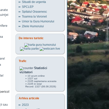
Situatii de urgenta
SPCLEP
parate
Spitalul Orasenesc
uinţei
Toamna la Voronet
Umor la Gura Humorului
rifere
Zilele Humorului
rea
De interes turistic
are!
Trafic
a
Statistici
vizitatori
le!
» 10 acum online
» 1327 azi
» 2105 saptamana aceasta
» 2105 in total
Record: 1327 (08.08.2026)
pericol
Arhiva articole
ii sau
2023