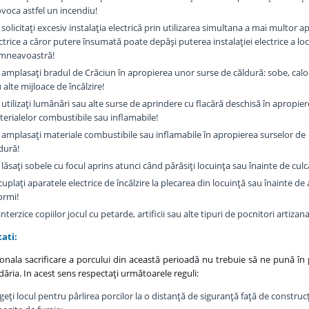
voca astfel un incendiu!
solicitaţi excesiv instalaţia electrică prin utilizarea simultana a mai multor a
ctrice a căror putere însumată poate depăşi puterea instalaţiei electrice a loc
mneavoastră!
amplasaţi bradul de Crăciun în apropierea unor surse de căldură: sobe, calo
 alte mijloace de încălzire!
utilizaţi lumânări sau alte surse de aprindere cu flacără deschisă în apropie
erialelor combustibile sau inflamabile!
amplasaţi materiale combustibile sau inflamabile în apropierea surselor de
dură!
lăsaţi sobele cu focul aprins atunci când părăsiţi locuinţa sau înainte de culc
uplaţi aparatele electrice de încălzire la plecarea din locuinţă sau înainte de 
ormi!
interzice copiilor jocul cu petarde, artificii sau alte tipuri de pocnitori artizana
ati:
ionala sacrificare a porcului din această perioadă nu trebuie să ne pună în 
ăria. In acest sens respectaţi următoarele reguli:
geţi locul pentru pârlirea porcilor la o distanţă de siguranţă faţă de construcţ