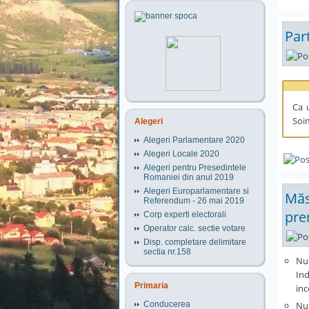
Par
Ca u
Soim
Alegeri
Alegeri Parlamentare 2020
Alegeri Locale 2020
Alegeri pentru Presedintele
Romaniei din anul 2019
Alegeri Europarlamentare si
Măs
Referendum - 26 mai 2019
pre
Corp experti electorali
Operator calc. sectie votare
Disp. completare delimitare
sectia nr.158
Nu 
Ind
Primaria
inc
Nu 
Conducerea