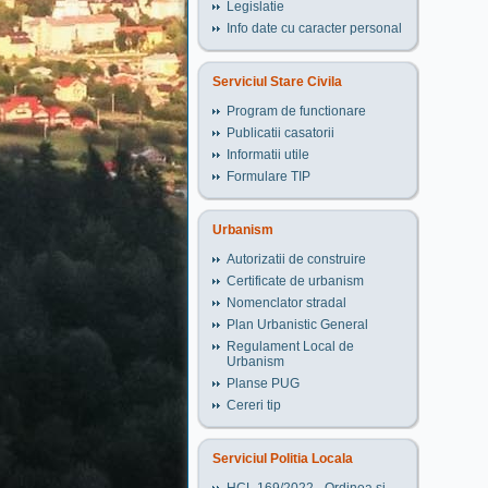
Legislatie
Info date cu caracter personal
Serviciul Stare Civila
Program de functionare
Publicatii casatorii
Informatii utile
Formulare TIP
Urbanism
Autorizatii de construire
Certificate de urbanism
Nomenclator stradal
Plan Urbanistic General
Regulament Local de
Urbanism
Planse PUG
Cereri tip
Serviciul Politia Locala