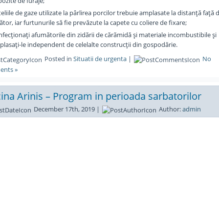
ozite de furaje;
eliile de gaze utilizate la pârlirea porcilor trebuie amplasate la distanţă faţă 
ător, iar furtunurile să fie prevăzute la capete cu coliere de fixare;
fecţionaţi afumătorile din zidării de cărămidă şi materiale incombustibile şi
lasaţi-le independent de celelalte construcţii din gospodărie.
Posted in
Situatii de urgenta
|
No
nts »
cina Arinis – Program in perioada sarbatorilor
December 17th, 2019 |
Author:
admin