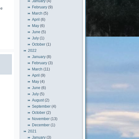
January
(4)
February
(9)
de
March
(5)
April
(6)
May
(6)
June
(5)
July
(1)
October
(1)
2022
January
(8)
February
(3)
March
(11)
April
(9)
May
(4)
June
(6)
July
(5)
August
(2)
September
(4)
October
(2)
November
(13)
December
(1)
2021
January
(3)