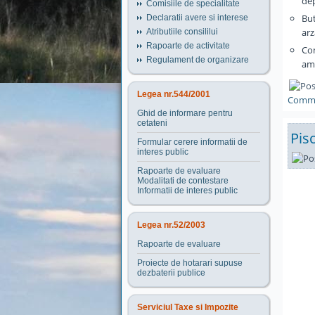
dep
Comisiile de specialitate
But
Declaratii avere si interese
arz
Atributiile consililui
Rapoarte de activitate
Con
Regulament de organizare
amp
Legea nr.544/2001
Comme
Ghid de informare pentru
cetateni
Pis
Formular cerere informatii de
interes public
Rapoarte de evaluare
Modalitati de contestare
Informatii de interes public
Legea nr.52/2003
Rapoarte de evaluare
Proiecte de hotarari supuse
dezbaterii publice
Serviciul Taxe si Impozite