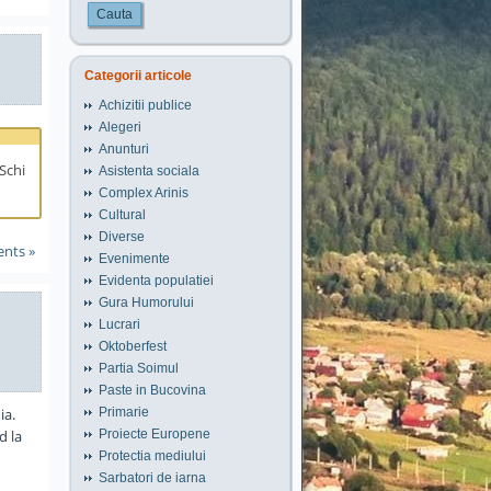
Cauta
Categorii articole
Achizitii publice
Alegeri
Anunturi
Schi
Asistenta sociala
Complex Arinis
Cultural
Diverse
nts »
Evenimente
Evidenta populatiei
Gura Humorului
Lucrari
Oktoberfest
Partia Soimul
Paste in Bucovina
ia.
Primarie
d la
Proiecte Europene
Protectia mediului
Sarbatori de iarna