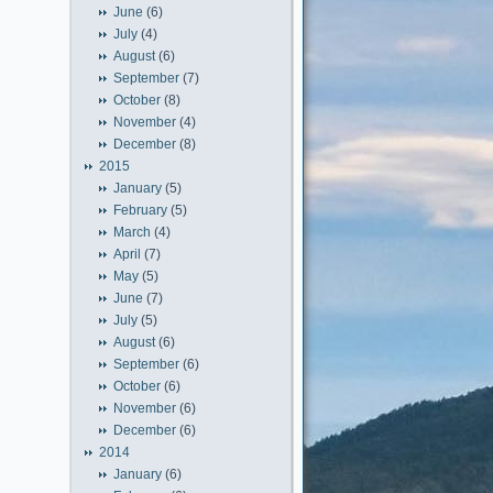
June
(6)
July
(4)
August
(6)
September
(7)
October
(8)
November
(4)
December
(8)
2015
January
(5)
February
(5)
March
(4)
April
(7)
May
(5)
June
(7)
July
(5)
August
(6)
September
(6)
October
(6)
November
(6)
December
(6)
2014
January
(6)