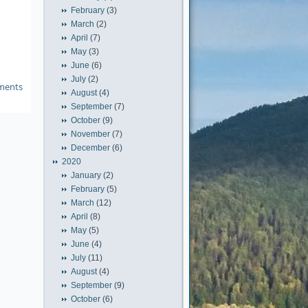
February
(3)
March
(2)
April
(7)
May
(3)
June
(6)
July
(2)
ments
August
(4)
September
(7)
October
(9)
November
(7)
December
(6)
2020
January
(2)
February
(5)
March
(12)
April
(8)
May
(5)
June
(4)
July
(11)
August
(4)
September
(9)
October
(6)