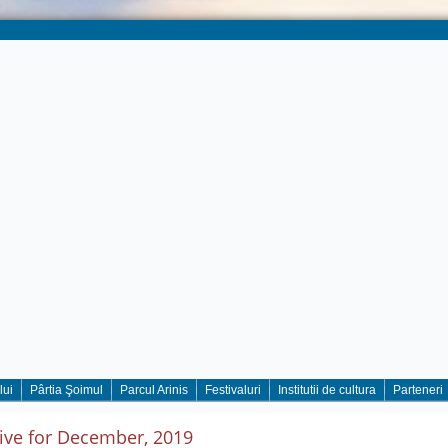
lui
Pârtia Şoimul
Parcul Arinis
Festivaluri
Institutii de cultura
Parteneri
ive for December, 2019