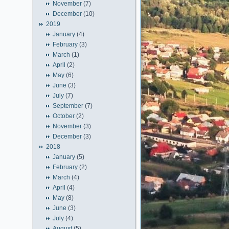
November
(7)
December
(10)
2019
January
(4)
February
(3)
March
(1)
April
(2)
May
(6)
June
(3)
July
(7)
September
(7)
October
(2)
November
(3)
December
(3)
2018
January
(5)
February
(2)
March
(4)
April
(4)
May
(8)
June
(3)
July
(4)
August
(5)