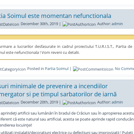
tia Soimul este momentan nefunctionala
December 30th, 2019 |
Author:
admin
rmare a lucrarilor desfasurate in cadrul proiectului T.U.R.I.S.T., Partia de 
ul este nefunctionala ! Vom reveni cu detalii.
Posted in
Partia Soimul
|
No Comme
uri minimale de prevenire a incendiilor
mergator si pe timpul sarbatorilor de iarnă
December 20th, 2019 |
Author:
admin
aprindeţi artificii sau lumânări în bradul de Crăciun sau în apropierea acestu
iferent că este natural sau artificial, acesta se poate aprinde rapid conducân
endierea locuinţei!
utilizaţi instalaţii/decoraţiuni electrice cu defecţiuni sau improvizaţii ! Puteţi