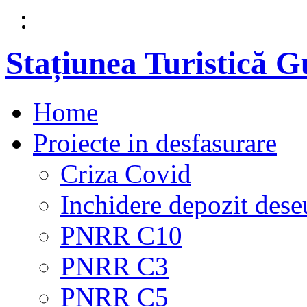
Stațiunea Turistică 
Home
Proiecte in desfasurare
Criza Covid
Inchidere depozit dese
PNRR C10
PNRR C3
PNRR C5