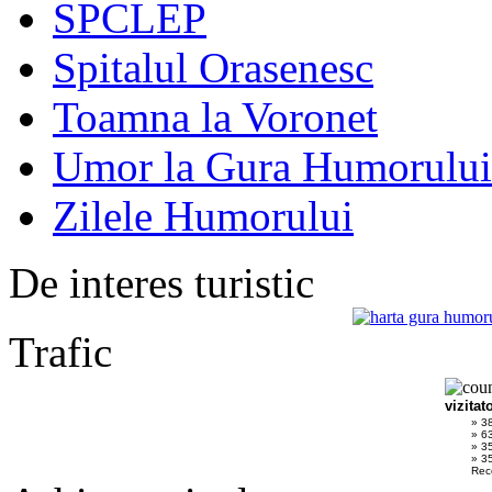
SPCLEP
Spitalul Orasenesc
Toamna la Voronet
Umor la Gura Humorului
Zilele Humorului
De interes turistic
Trafic
vizitat
» 3
» 6
» 3
» 35
Rec