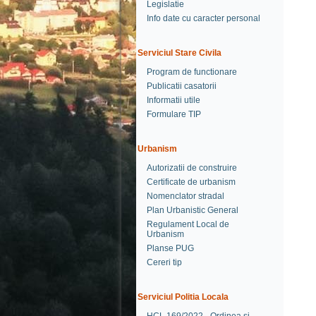
Legislatie
Info date cu caracter personal
Serviciul Stare Civila
Program de functionare
Publicatii casatorii
Informatii utile
Formulare TIP
Urbanism
Autorizatii de construire
Certificate de urbanism
Nomenclator stradal
Plan Urbanistic General
Regulament Local de
Urbanism
Planse PUG
Cereri tip
Serviciul Politia Locala