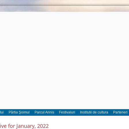
lui
Pârtia Şoimul
Parcul Arinis
Festivaluri
Institutii de cultura
Parteneri
ive for January, 2022