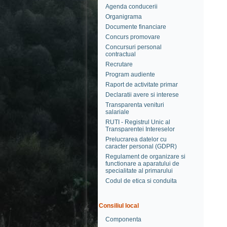
Agenda conducerii
Organigrama
Documente financiare
Concurs promovare
Concursuri personal
contractual
Recrutare
Program audiente
Raport de activitate primar
Declaratii avere si interese
Transparenta venituri
salariale
RUTI - Registrul Unic al
Transparentei Intereselor
Prelucrarea datelor cu
caracter personal (GDPR)
Regulament de organizare si
functionare a aparatului de
specialitate al primarului
Codul de etica si conduita
Consiliul local
Componenta