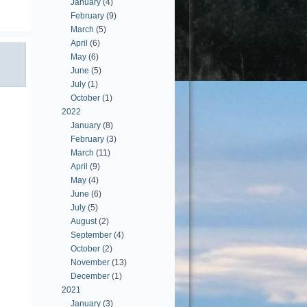
January
(4)
February
(9)
March
(5)
April
(6)
May
(6)
June
(5)
July
(1)
October
(1)
2022
January
(8)
February
(3)
March
(11)
April
(9)
May
(4)
June
(6)
July
(5)
August
(2)
September
(4)
October
(2)
November
(13)
December
(1)
2021
January
(3)