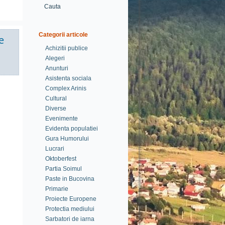
Cauta
Categorii articole
e
Achizitii publice
Alegeri
Anunturi
Asistenta sociala
Complex Arinis
Cultural
Diverse
Evenimente
Evidenta populatiei
Gura Humorului
Lucrari
Oktoberfest
Partia Soimul
Paste in Bucovina
Primarie
Proiecte Europene
Protectia mediului
Sarbatori de iarna