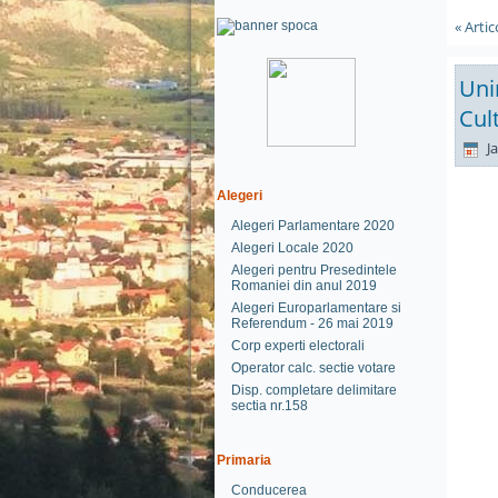
« Arti
Uni
Cul
Ja
Alegeri
Alegeri Parlamentare 2020
Alegeri Locale 2020
Alegeri pentru Presedintele
Romaniei din anul 2019
Alegeri Europarlamentare si
Referendum - 26 mai 2019
Corp experti electorali
Operator calc. sectie votare
Disp. completare delimitare
sectia nr.158
Primaria
Conducerea