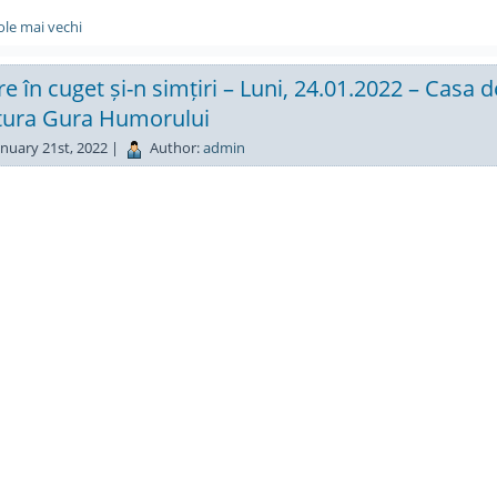
cole mai vechi
re în cuget și-n simțiri – Luni, 24.01.2022 – Casa d
tura Gura Humorului
nuary 21st, 2022 |
Author:
admin