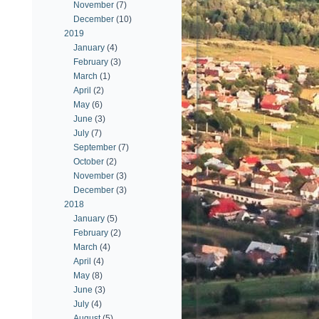
November
(7)
December
(10)
2019
January
(4)
February
(3)
March
(1)
April
(2)
May
(6)
June
(3)
July
(7)
September
(7)
October
(2)
November
(3)
December
(3)
2018
January
(5)
February
(2)
March
(4)
April
(4)
May
(8)
June
(3)
July
(4)
August
(5)