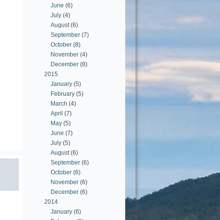
June
(6)
July
(4)
August
(6)
September
(7)
October
(8)
November
(4)
December
(8)
2015
January
(5)
February
(5)
March
(4)
April
(7)
May
(5)
June
(7)
July
(5)
August
(6)
September
(6)
October
(6)
November
(6)
December
(6)
2014
January
(6)