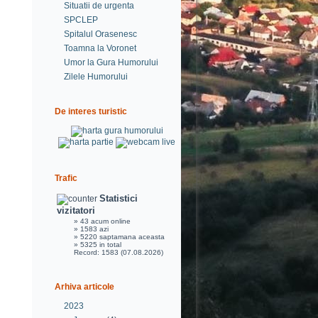
Situatii de urgenta
SPCLEP
Spitalul Orasenesc
Toamna la Voronet
Umor la Gura Humorului
Zilele Humorului
De interes turistic
Trafic
Statistici
vizitatori
» 43 acum online
» 1583 azi
» 5220 saptamana aceasta
» 5325 in total
Record: 1583 (07.08.2026)
Arhiva articole
2023