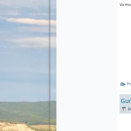
Va mul
Po
Gur
Ja