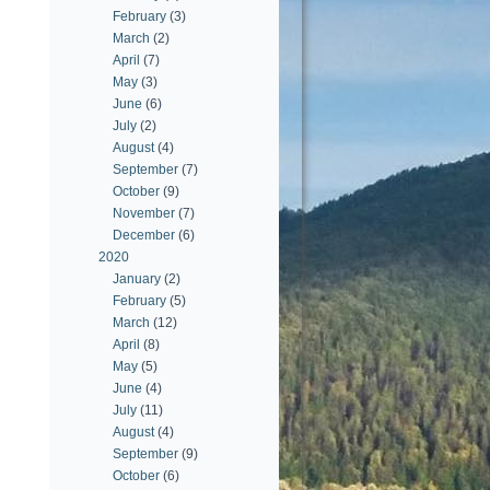
February
(3)
March
(2)
April
(7)
May
(3)
June
(6)
July
(2)
August
(4)
September
(7)
October
(9)
November
(7)
December
(6)
2020
January
(2)
February
(5)
March
(12)
April
(8)
May
(5)
June
(4)
July
(11)
August
(4)
September
(9)
October
(6)