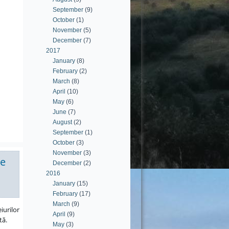
September
(9)
October
(1)
November
(5)
December
(7)
2017
January
(8)
February
(2)
March
(8)
April
(10)
May
(6)
June
(7)
August
(2)
September
(1)
October
(3)
November
(3)
re
December
(2)
2016
January
(15)
February
(17)
March
(9)
iurilor
April
(9)
tă.
May
(3)