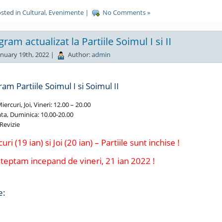
sted in
Cultural
,
Evenimente
|
No Comments »
ram actualizat la Partiile Soimul I si II
nuary 19th, 2022 |
Author:
admin
am Partiile Soimul I si Soimul II
iercuri, Joi, Vineri: 12.00 – 20.00
a, Duminica: 10.00-20.00
 Revizie
uri (19 ian) si Joi (20 ian) – Partiile sunt inchise !
steptam incepand de vineri, 21 ian 2022 !
e: