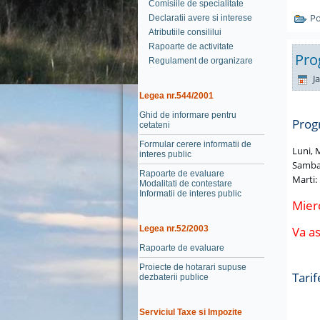
Comisiile de specialitate
Po
Declaratii avere si interese
Atributiile consililui
Rapoarte de activitate
Prog
Regulament de organizare
Ja
Legea nr.544/2001
Ghid de informare pentru
Progr
cetateni
Formular cerere informatii de
Luni, M
interes public
Sambat
Rapoarte de evaluare
Marti:
Modalitati de contestare
Informatii de interes public
Mierc
Va a
Legea nr.52/2003
Rapoarte de evaluare
Proiecte de hotarari supuse
Tarif
dezbaterii publice
Serviciul Taxe si Impozite