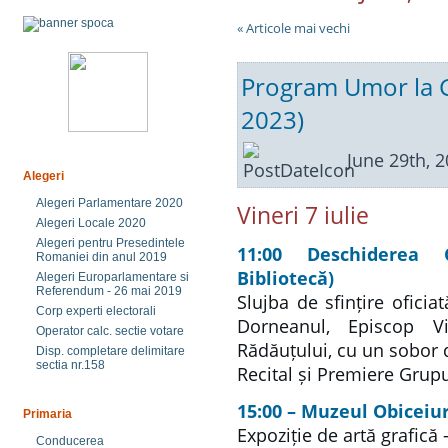
« Articole mai vechi
Program Umor la G
2023)
June 29th, 
Alegeri
Alegeri Parlamentare 2020
Vineri 7 iulie
Alegeri Locale 2020
Alegeri pentru Presedintele
11:00
Deschiderea 
Romaniei din anul 2019
Bibliotecă)
Alegeri Europarlamentare si
Referendum - 26 mai 2019
Slujba de sfințire ofici
Corp experti electorali
Dorneanul, Episcop Vi
Operator calc. sectie votare
Rădăuțului, cu un sobor 
Disp. completare delimitare
sectia nr.158
Recital și Premiere Grup
15:00 – Muzeul Obiceiu
Primaria
Expoziție de artă grafică
Conducerea