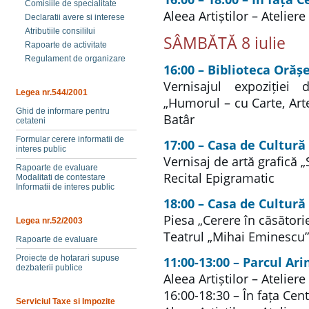
Comisiile de specialitate
Aleea Artiștilor – Ateliere
Declaratii avere si interese
Atributiile consililui
SÂMBĂTĂ 8 iulie
Rapoarte de activitate
Regulament de organizare
16:00 – Biblioteca Orăș
Vernisajul expoziției 
Legea nr.544/2001
„Humorul – cu Carte, Arte
Ghid de informare pentru
Batâr
cetateni
Formular cerere informatii de
17:00 – Casa de Cultură
interes public
Vernisaj de artă grafică „
Rapoarte de evaluare
Recital Epigramatic
Modalitati de contestare
Informatii de interes public
18:00 – Casa de Cultură
Piesa „Cerere în căsători
Legea nr.52/2003
Teatrul „Mihai Eminescu”
Rapoarte de evaluare
Proiecte de hotarari supuse
11:00-13:00 – Parcul Ari
dezbaterii publice
Aleea Artiștilor – Ateliere
16:00-18:30 – În fața Cent
Serviciul Taxe si Impozite