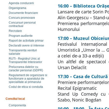
Agenda conducerii
16:00 – Biblioteca Oră
Organigrama
Lansare de carte Sorin P
Documente financiare
Alin Georgescu – Stand-
Concurs promovare
Premierea performanțelor
Concursuri personal
contractual
Humorului
Recrutare
Program audiente
17:00 – Muzeul Obiceiu
Raport de activitate primar
Festivalul Internaționa
Declaratii avere si interese
Umoristică „Umor la … G
Transparenta venituri
salariale
a celei de-a 33-a ediții)
RUTI - Registrul Unic al
Un altfel de spectacol
Transparentei Intereselor
Ursan Delaclit
Prelucrarea datelor cu
caracter personal (GDPR)
17:30 – Casa de Cultură
Regulament de organizare si
functionare a aparatului de
Premiere performanțelor
specialitate al primarului
Recital Epigramatic
Codul de etica si conduita
Stand Up Comedy cu Ga
Szabo, Nonic Bogdan
Consiliul local
Componenta
16:00 – 18:00 – În fața 