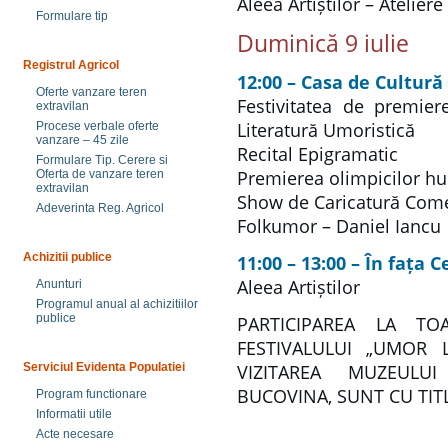
Aleea Artiștilor – Ateliere
Formulare tip
Duminică 9 iulie
Registrul Agricol
12:00 – Casa de Cultură
Oferte vanzare teren
Festivitatea de premier
extravilan
Literatură Umoristică
Procese verbale oferte
vanzare – 45 zile
Recital Epigramatic
Formulare Tip. Cerere si
Premierea olimpicilor h
Oferta de vanzare teren
extravilan
Show de Caricatură Come
Adeverinta Reg. Agricol
Folkumor – Daniel Iancu
Achizitii publice
11:00 – 13:00 – În fața 
Aleea Artiștilor
Anunturi
Programul anual al achizitiilor
publice
PARTICIPAREA LA TO
FESTIVALULUI „UMOR 
VIZITAREA MUZEULU
Serviciul Evidenta Populatiei
BUCOVINA, SUNT CU TIT
Program functionare
Informatii utile
Acte necesare