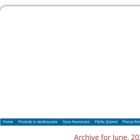
Home
Proiecte in desfasurare
Gura Humorului
Pârtia Şoimul
Parcul Ari
Archive for June, 2