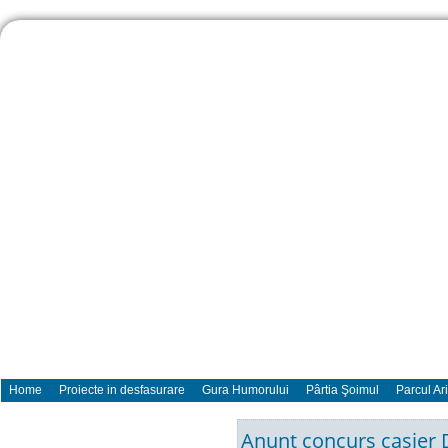
Home
Proiecte in desfasurare
Gura Humorului
Pârtia Şoimul
Parcul Ar
Anunt concurs casier