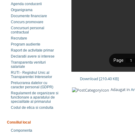
Agenda conducerii
Organigrama
Documente financiare
Concurs promovare
Concursuri personal
contractual
Recrutare
Program audiente
Raport de activitate primar
Declaratii avere si interese
Transparenta venituri
salariale
RUTI - Registrul Unic al
Transparentei Intereselor
Download [210.40 KB]
Prelucrarea datelor cu
caracter personal (GDPR)
Adaugat in
An
Regulament de organizare si
functionare a aparatului de
specialitate al primarului
Codul de etica si conduita
Consiliul local
Componenta