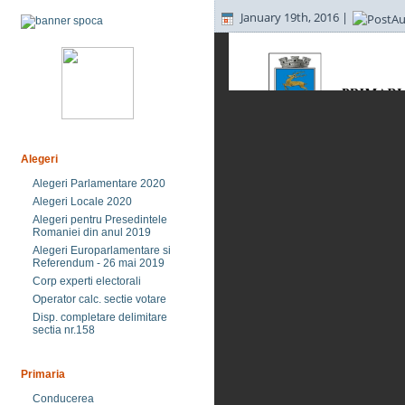
January 19th, 2016 |
Alegeri
Alegeri Parlamentare 2020
Alegeri Locale 2020
Alegeri pentru Presedintele
Romaniei din anul 2019
Alegeri Europarlamentare si
Referendum - 26 mai 2019
Corp experti electorali
Operator calc. sectie votare
Disp. completare delimitare
sectia nr.158
Primaria
Conducerea