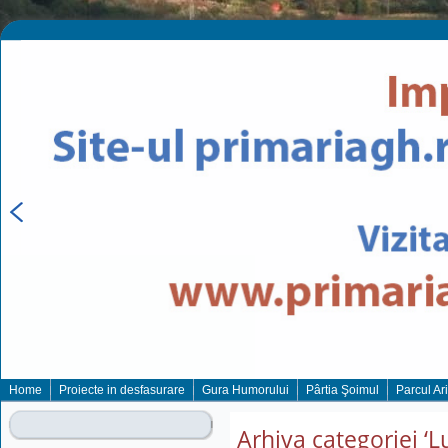
Home
Proiecte in desfasurare
Gura Humorului
Pârtia Şoimul
Parcul Ar
Arhiva categoriei ‘Lu