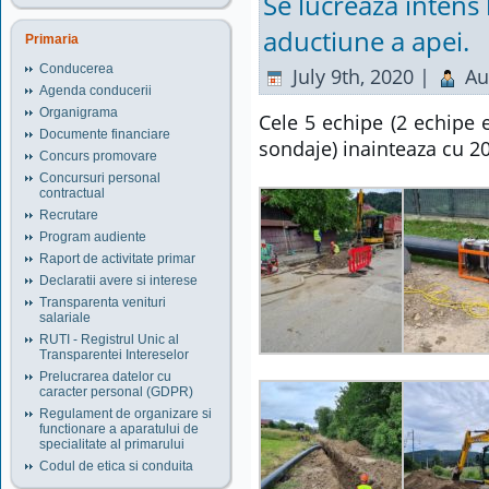
Se lucreaza intens 
aductiune a apei.
Primaria
Conducerea
July 9th, 2020 |
Au
Agenda conducerii
Organigrama
Cele 5 echipe (2 echipe 
Documente financiare
sondaje) inainteaza cu 2
Concurs promovare
Concursuri personal
contractual
Recrutare
Program audiente
Raport de activitate primar
Declaratii avere si interese
Transparenta venituri
salariale
RUTI - Registrul Unic al
Transparentei Intereselor
Prelucrarea datelor cu
caracter personal (GDPR)
Regulament de organizare si
functionare a aparatului de
specialitate al primarului
Codul de etica si conduita