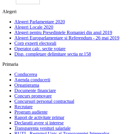
Alegeri
Alegeri Parlamentare 2020
Alegeri Locale 2020
Alegeri pentru Presedintele Romaniei din anul 2019
Alegeri Europarlamentare si Referendum - 26 mai 2019
Corp experti electorali
Operator calc. sectie votare
Disp. completare delimitare sectia nr.158
Primaria
Conducerea
Agenda conducerii
Organigrama
Documente financiare
Concurs promovare
Concursuri personal contractual
Recrutare
Program audiente
Raport de activitate primar
Declaratii avere si interese
Transparenta venituri salariale
RUTI - Registrul Unic al Transparentei Intereselor