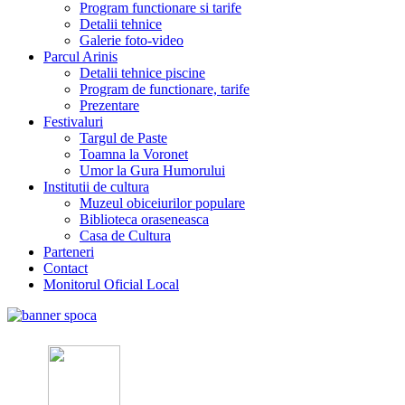
Program functionare si tarife
Detalii tehnice
Galerie foto-video
Parcul Arinis
Detalii tehnice piscine
Program de functionare, tarife
Prezentare
Festivaluri
Targul de Paste
Toamna la Voronet
Umor la Gura Humorului
Institutii de cultura
Muzeul obiceiurilor populare
Biblioteca oraseneasca
Casa de Cultura
Parteneri
Contact
Monitorul Oficial Local