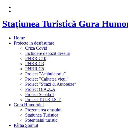
Stațiunea Turistică Gura Humo
Home
Proiecte in desfasurare
Criza Covid
Inchidere depozit deseuri
PNRR C10
PNRR C3
PNRR C5
Proiect ”Ambulatoriu”
Proiect ”Calitatea vieții”
Proiect ”Strazi & Autobuze”
Proiect O.A.Z.A
Proiect Scoala 1
Proiect T.U.R.I.S.T.
Gura Humorului
Prezentarea orasului
Statiunea Turistica
Potentialul turistic
Pârtia Şoimul