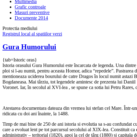
Multimedia
Grafic controale
Masuri preventive
Documente 2014
Protectia mediului
Registrul local al spatiilor verzi
Gura Humorului
{tab=Istoric oras}
Istoria orasului Gura Humorului este încarcata de legenda. Una dintre 
ploi si l-au numit, pentru aceasta Homor, adica “repedele”. Pastrarea 
mentioneaza uciderea bourului de catre Dragos în locul numit astazi Bo
Bogdaneasa. Mai târziu, tot legendele amintesc de prezenta lui Daniil Si
Voronet. Iar, în secolul al XVI-lea , se spune ca sotia lui Petru Rares,
Atestarea documentara dateaza din vremea lui stefan cel Mare. Într-u
ridicata cu doi ani înainte, la 1488.
Timp de mai bine de 250 de ani istoria si evolutia sa s-au confundat c
care a evoluat lent pe tot parcursul secolului al XIX-lea. Constituit ca
administrativ – teritorial (1820), apoi la cel de târg (1880) si capital