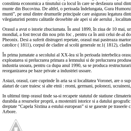
constiinta economica a tinutului ca locul în care se desfasura unul dint
munte din Bucovina. De altfel, o perioada îndelungata, Gura Humorului s
munti”, pe unul dintre drumurile principale care asigurau legatura din
vilegiaturisti pentru calitatile deosebite ale apei si ale aerului , localit
Orasul a avut o istorie zbuciumata. În anul 1899, în ziua de 10 mai, un 
mondial, a fost trecut din nou prin foc , pentru ca în anii celui de-al 
Pheonix. Desi a suferit distrugeri repetate, orasul mai pastreaza martori
catolice ( 1811), corpul de cladire al scolii generale nr.1( 1812), cladi
În prima jumatate a secolului al XX-lea si în perioada interbelica oras
exploatarea si prelucrarea primara a lemnului si de prelucrarea produselo
industria usoara, pentru ca dupa anul 1990, sa se produca restructurari
reorganizarea pe baze private a industriei usoare.
Astazi, orasul, care cuprinde în aria sa si localitatea Voronet, are o su
alaturi de care traiesc si alte etnii : rromi, germani, polonezi, ucraineni,
In ultimul timp orasul tinde sa-si recapete statutul de statiune climateri
durabila a resurselor proprii, a mostenirii istorice si a datului geogr
dreptate “Capela Sixtina a estului european” si se gaseste pe traseele c
Arbore.