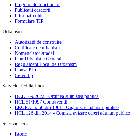
Program de functionare
Publicatii casatorii
Informatii utile
Formulare TIP
Urbanism
Autorizatii de construire
Certificate de urbanism
Nomenclator stradal
Plan Urbanistic General
Regulament Local de Urbanism
Planse PUG
Cereri tip
Serviciul Politia Locala
HCL 169/2022 - Ordinea si linistea publica
HCL 51/1997 Contraventii
LEGEA nr. 60 din 1991 - Organizare adunari publice
HCL 126 din 2014 - Comisia avizare cereri adunari publice
Serviciul ISU
Istoric