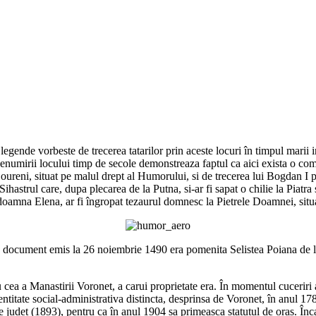
legende vorbeste de trecerea tatarilor prin aceste locuri în timpul marii
denumirii locului timp de secole demonstreaza faptul ca aici exista o com
ureni, situat pe malul drept al Humorului, si de trecerea lui Bogdan I p
hastrul care, dupa plecarea de la Putna, si-ar fi sapat o chilie la Piatr
 doamna Elena, ar fi îngropat tezaurul domnesc la Pietrele Doamnei, situa
n document emis la 26 noiembrie 1490 era pomenita Selistea Poiana de 
u cea a Manastirii Voronet, a carui proprietate era. În momentul cucerir
 entitate social-administrativa distincta, desprinsa de Voronet, în anul 1
a de judet (1893), pentru ca în anul 1904 sa primeasca statutul de oras. În