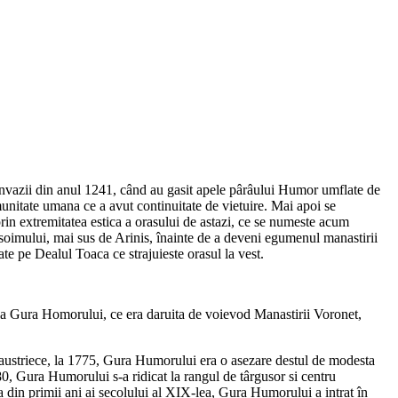
 invazii din anul 1241, când au gasit apele pârâului Humor umflate de
unitate umana ce a avut continuitate de vietuire. Mai apoi se
rin extremitatea estica a orasului de astazi, ce se numeste acum
a soimului, mai sus de Arinis, înainte de a deveni egumenul manastirii
te pe Dealul Toaca ce strajuieste orasul la vest.
la Gura Homorului, ce era daruita de voievod Manastirii Voronet,
i austriece, la 1775, Gura Humorului era o asezare destul de modesta
780, Gura Humorului s-a ridicat la rangul de târgusor si centru
ca din primii ani ai secolului al XIX-lea, Gura Humorului a intrat în