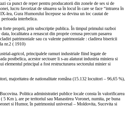
tazi ca punct de reper pentru producatorii din zonele de ses si de
i, lucru favorizat de situarea sa în locul în care se face “intrarea în
l XIX-lea, Gura Humorului începuse sa devina un loc cautat de
n perioada interbelica.
n forte proprii, prin subscriptie publica. În timpul primului razboi
re data, localitatea a renascut din proprie cenusa precum pasarea
cladiri patrimoniale sau cu valente patrimoniale : cladirea bisericii
la nr.2 ( 1910)
rial-agricol, principalele ramuri industriale fiind legate de
da postbelica, acestor sectoare li s-au alaturat industria miniera si
i elementul principal a fost restructurarea sectorului minier si
uitori, majoritatea de nationalitate româna (15.132 locuitori – 96,65 %),
n Bucovina. Politica administratiei publice locale consta în valorificarea
r ( 5 Km ), are pe teritoriul sau Manastirea Voronet, numita, pe buna
 Voronet si Humor, în patrimoniul universal – Moldovita, Sucevita si