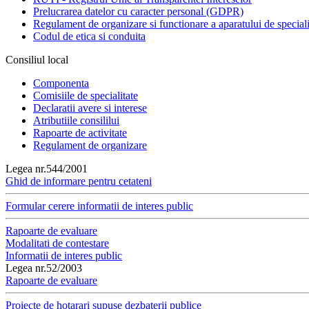
Prelucrarea datelor cu caracter personal (GDPR)
Regulament de organizare si functionare a aparatului de speciali
Codul de etica si conduita
Consiliul local
Componenta
Comisiile de specialitate
Declaratii avere si interese
Atributiile consililui
Rapoarte de activitate
Regulament de organizare
Legea nr.544/2001
Ghid de informare pentru cetateni
Formular cerere informatii de interes public
Rapoarte de evaluare
Modalitati de contestare
Informatii de interes public
Legea nr.52/2003
Rapoarte de evaluare
Proiecte de hotarari supuse dezbaterii publice