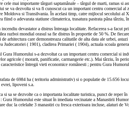
re cele mai importante târguri saptamânale – târgul de marti, ramas si as
e va dezvolta si va fi cunoscut ca un important centru comercial al zone
tre Moldova si Transilvania. În acelasi timp, catre mijlocul secolului a
atea fiind o adevarata statiune climaterica, trasatura pastrata pâna târziu, î
incendiu devastator a distrus întreaga localitate. Refacerea s-a facut pri
doilea razboi mondial orasul sa fie distrus în proportie de 50 %. De fieca
 de arhitectura care demonstreaza calitatile de alta data ale urbei, astazi 
rea Judecatoriei ( 1901), cladirea Primariei ( 1904), actuala scoala genera
ul Gura Humorului s-a dezvoltat ca un important centru comercial si indust
r agricole ( morarit, panificatie, carmangerie etc.). Mai târziu, în perioa
 caracteristice întregii vieti economice românesti ; pentru Gura Humorulu
prafata de 6984 ha ( teritoriu administrativ) si o populatie de 15.656 loc
 evrei, lipoveni s.a.
ca si sa se dezvolte ca o importanta localitate turistica, punct de reper î
afic : Gura Humorului este situat în imediata vecinatate a Manastirii Humo
are duc la celelalte 3 manastiri cu fresca exterioara incluse, alaturi de