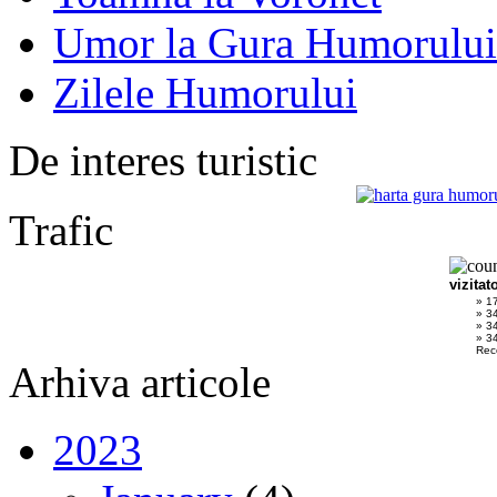
Umor la Gura Humorului
Zilele Humorului
De interes turistic
Trafic
vizitat
» 1
» 34
» 3
» 34
Rec
Arhiva articole
2023