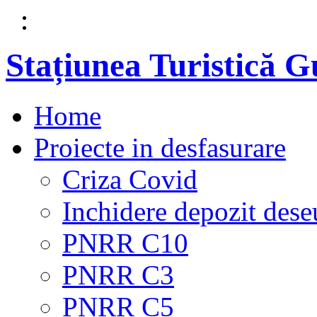
Stațiunea Turistică 
Home
Proiecte in desfasurare
Criza Covid
Inchidere depozit dese
PNRR C10
PNRR C3
PNRR C5