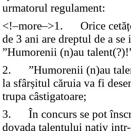
urmatorul regulament:
<!–more–>1. Orice cetățea
de 3 ani are dreptul de a se i
”Humorenii (n)au talent(?)!
2. ”Humorenii (n)au talent
la sfârșitul căruia va fi des
trupa câstigatoare;
3. În concurs se pot înscri
dovada talentului nativ intr