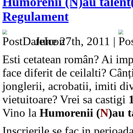
Humorenii (N)au talent(?
Regulament
June 27th, 2011 |
Esti cetatean român? Ai impl
face diferit de ceilalti? Cânț
jonglerii, acrobatii, imiti d
vietuitoare? Vrei sa castigi
Vino la
Humorenii (
N
)au t
Inscrierile se fac in perioad