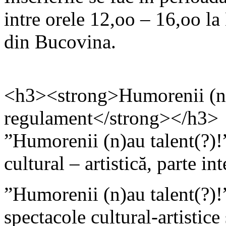
intre orele 12,oo – 16,oo l
din Bucovina.
<h3><strong>Humorenii (n)a
regulament</strong></h3>
”Humorenii (n)au talent(?)!
cultural – artistică, parte 
”Humorenii (n)au talent(?)!”
spectacole cultural-artistice