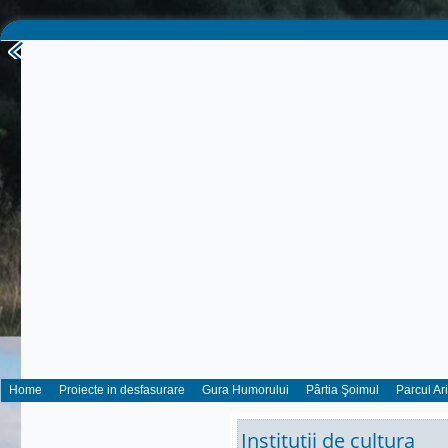
Home
Proiecte in desfasurare
Gura Humorului
Pârtia Şoimul
Parcul Ar
Institutii de cultura