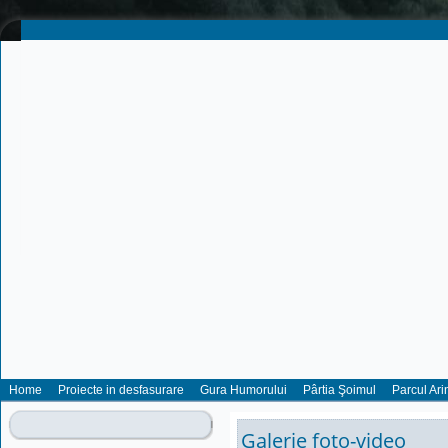
Home
Proiecte in desfasurare
Gura Humorului
Pârtia Şoimul
Parcul Ari
Galerie foto-video