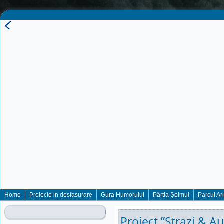
Home
Proiecte in desfasurare
Gura Humorului
Pârtia Şoimul
Parcul Ar
Proiect ”Strazi & A