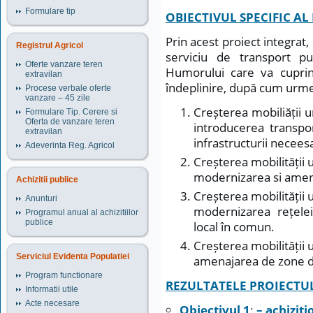
Formulare tip
OBIECTIVUL SPECIFIC AL
Prin acest proiect integrat
Registrul Agricol
serviciu de transport pu
Oferte vanzare teren
Humorului care va cupri
extravilan
îndeplinire, după cum urm
Procese verbale oferte
vanzare – 45 zile
Creșterea mobiliății 
Formulare Tip. Cerere si
Oferta de vanzare teren
introducerea transpor
extravilan
infrastructurii necees
Adeverinta Reg. Agricol
Creșterea mobilității 
modernizarea si amenaj
Achizitii publice
Creșterea mobilității 
Anunturi
modernizarea rețelei
Programul anual al achizitiilor
publice
local în comun.
Creșterea mobilității 
Serviciul Evidenta Populatiei
amenajarea de zone d
Program functionare
REZULTATELE PROIECTU
Informatii utile
Acte necesare
Obiectivul 1
:
– achiziț