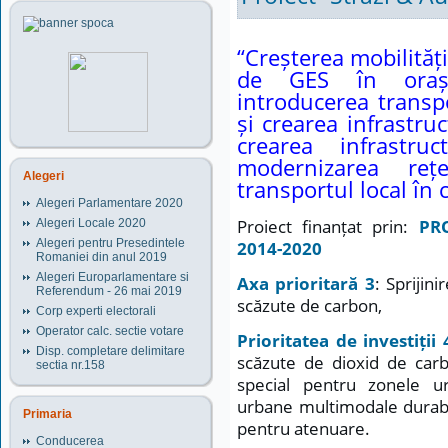
“Creșterea mobilităț
de GES în oraș
introducerea transpo
și crearea infrastru
crearea infrastru
modernizarea reț
Alegeri
transportul local în
Alegeri Parlamentare 2020
Proiect finanțat prin:
PR
Alegeri Locale 2020
Alegeri pentru Presedintele
2014-2020
Romaniei din anul 2019
Alegeri Europarlamentare si
Axa prioritară 3
: Sprijin
Referendum - 26 mai 2019
scăzute de carbon,
Corp experti electorali
Operator calc. sectie votare
Prioritatea de investiții 
Disp. completare delimitare
scăzute de dioxid de carbo
sectia nr.158
special pentru zonele ur
urbane multimodale durabi
Primaria
pentru atenuare.
Conducerea