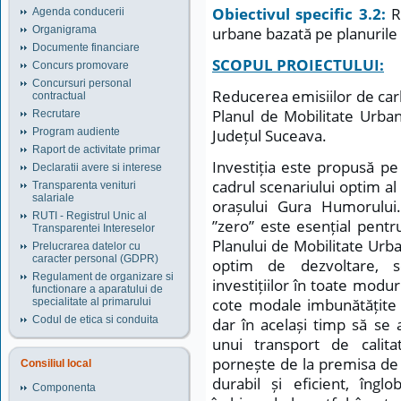
Obiectivul specific 3.2:
Re
Agenda conducerii
urbane bazată pe planurile 
Organigrama
Documente financiare
SCOPUL PROIECTULUI:
Concurs promovare
Concursuri personal
Reducerea emisiilor de car
contractual
Planul de Mobilitate Urba
Recrutare
Județul Suceava.
Program audiente
Raport de activitate primar
Investiția este propusă pe
Declaratii avere si interese
cadrul scenariului optim al
Transparenta venituri
salariale
orașului Gura Humorului.
RUTI - Registrul Unic al
”zero” este esențial pentru
Transparentei Intereselor
Planului de Mobilitate Urba
Prelucrarea datelor cu
caracter personal (GDPR)
optim de dezvoltare, 
Regulament de organizare si
investițiilor în toate modur
functionare a aparatului de
cote modale imbunătățite 
specialitate al primarului
Codul de etica si conduita
dar în același timp să se 
unui transport de calit
pornește de la premisa de
Consiliul local
durabil și eficient, îng
Componenta