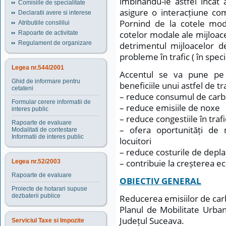
îmbinandu-le astfel încat 
Comisiile de specialitate
asigure o interacțiune com
Declaratii avere si interese
Pornind de la cotele mod
Atributiile consililui
cotelor modale ale mijloace
Rapoarte de activitate
Regulament de organizare
detrimentul mijloacelor d
probleme în trafic ( în spec
Legea nr.544/2001
Accentul se va pune pe 
Ghid de informare pentru
beneficiile unui astfel de t
cetateni
– reduce consumul de carbur
Formular cerere informatii de
– reduce emisiile de noxe
interes public
– reduce congestiile în trafi
Rapoarte de evaluare
– ofera oportunități de 
Modalitati de contestare
Informatii de interes public
locuitori
– reduce costurile de depl
– contribuie la creșterea e
Legea nr.52/2003
Rapoarte de evaluare
OBIECTIV GENERAL
Proiecte de hotarari supuse
dezbaterii publice
Reducerea emisiilor de car
Planul de Mobilitate Urba
Județul Suceava.
Serviciul Taxe si Impozite