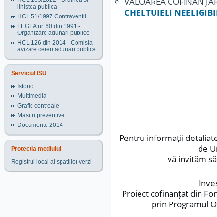
VALOAREA COFINANȚĂR
HCL 169/2022 - Ordinea si
linistea publica
CHELTUIELI NEELIGIBI
HCL 51/1997 Contraventii
LEGEA nr. 60 din 1991 -
Organizare adunari publice
HCL 126 din 2014 - Comisia
avizare cereri adunari publice
Serviciul ISU
Istoric
Multimedia
Grafic controale
Masuri preventive
Documente 2014
Pentru informații detalia
de U
Protectia mediului
vă invităm să 
Registrul local al spatiilor verzi
Inves
Proiect cofinanțat din F
prin Programul O