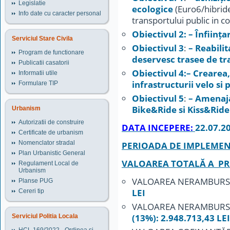
Legislatie
ecologice
(Euro6/hibride
Info date cu caracter personal
transportului public in 
Obiectivul 2: – Înființ
Serviciul Stare Civila
Obiectivul 3
:
– Reabili
Program de functionare
deservesc trasee de tr
Publicatii casatorii
Obiectivul 4:– Creare
Informatii utile
infrastructurii velo si 
Formulare TIP
Obiectivul 5
:
– Amenaja
Bike&Ride si Kiss&Ride
Urbanism
Autorizatii de construire
DATA INCEPERE:
22.07.2
Certificate de urbanism
Nomenclator stradal
PERIOADA DE IMPLEME
Plan Urbanistic General
VALOAREA TOTALĂ A PR
Regulament Local de
Urbanism
VALOAREA NERAMBURS
Planse PUG
LEI
Cereri tip
VALOAREA NERAMBURS
(13%): 2.948.713,43 LEI
Serviciul Politia Locala