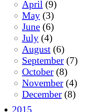
April
(9)
May
(3)
June
(6)
July
(4)
August
(6)
September
(7)
October
(8)
November
(4)
December
(8)
2015