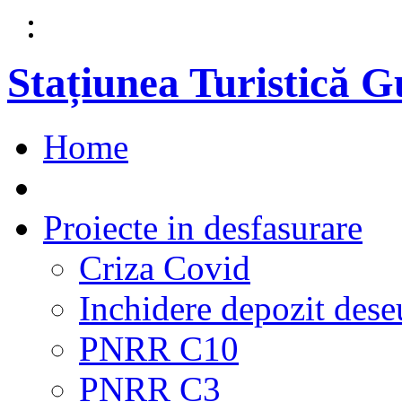
Stațiunea Turistică 
Home
Proiecte in desfasurare
Criza Covid
Inchidere depozit dese
PNRR C10
PNRR C3