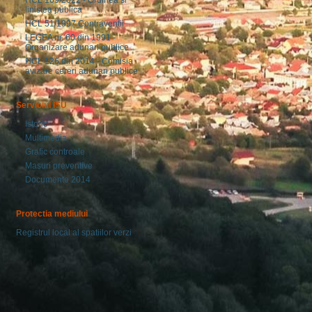
HCL 169/2022 - Ordinea si
linistea publica
HCL 51/1997 Contraventii
LEGEA nr. 60 din 1991 -
Organizare adunari publice
HCL 126 din 2014 - Comisia
avizare cereri adunari publice
Serviciul ISU
Istoric
Multimedia
Grafic controale
Masuri preventive
Documente 2014
Protectia mediului
Registrul local al spatiilor verzi