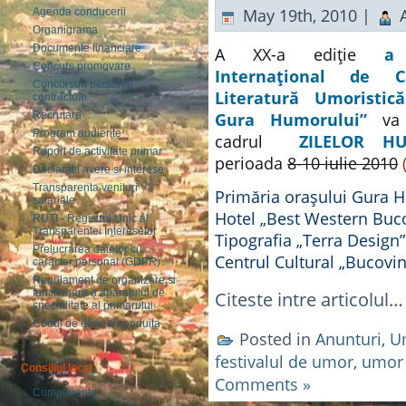
May 19th, 2010 |
A
Agenda conducerii
Organigrama
Documente financiare
A XX-a ediţie
a Fe
Concurs promovare
Internaţional de C
Concursuri personal
Literatură Umoristi
contractual
Gura Humorului”
va 
Recrutare
Program audiente
cadrul
ZILELOR
HU
Raport de activitate primar
perioada
8-10 iulie 2010
Declaratii avere si interese
Transparenta venituri
Primăria oraşului Gura 
salariale
Hotel „Best Western Buc
RUTI - Registrul Unic al
Transparentei Intereselor
Tipografia „Terra Desig
Prelucrarea datelor cu
Centrul Cultural „Bucovi
caracter personal (GDPR)
Regulament de organizare si
functionare a aparatului de
Citeste intre articolul…
specialitate al primarului
Codul de etica si conduita
Posted in
Anunturi
,
U
festivalul de umor
,
umor 
Consiliul local
Comments »
Componenta