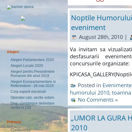
Noptile Humorului
eveniment
August 28th, 2010 |
Va invitam sa vizualizat
Alegeri
desfasurarii evenimente
Alegeri Parlamentare 2020
concursurile organizate:
Alegeri Locale 2020
Alegeri pentru Presedintele
KPICASA_GALLERY(Noptil
Romaniei din anul 2019
Alegeri Europarlamentare si
Posted in
Evenimente
Referendum - 26 mai 2019
humorului 2010
,
toamna 
Corp experti electorali
Operator calc. sectie votare
No Comments »
Disp. completare delimitare
sectia nr.158
„UMOR LA GURA HU
Primaria
2010
Conducerea