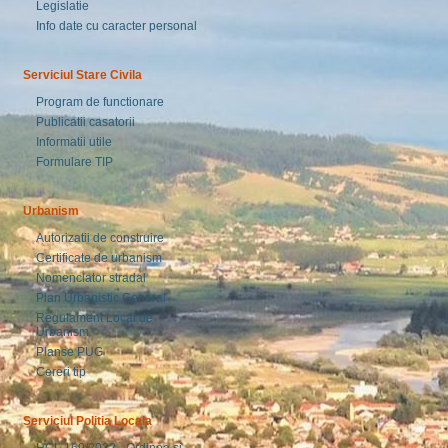
Legislatie
Info date cu caracter personal
Serviciul Stare Civila
Program de functionare
Publicatii casatorii
Informatii utile
Formulare TIP
Urbanism
Autorizatii de construire
Certificate de urbanism
Nomenclator stradal
Plan Urbanistic General
Regulament Local de
Urbanism
Planse PUG
Cereri tip
Serviciul Politia Locala