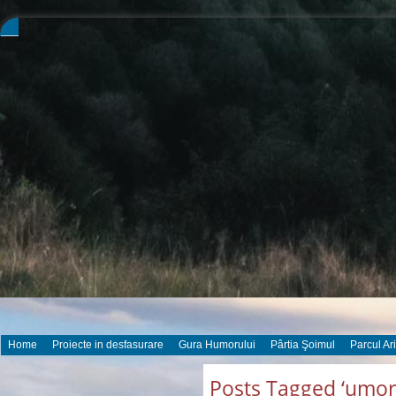
Home
Proiecte in desfasurare
Gura Humorului
Pârtia Şoimul
Parcul Ar
Posts Tagged ‘umor