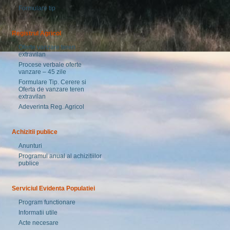
Formulare tip
Registrul Agricol
Oferte vanzare teren
extravilan
Procese verbale oferte
vanzare – 45 zile
Formulare Tip. Cerere si
Oferta de vanzare teren
extravilan
Adeverinta Reg. Agricol
Achizitii publice
Anunturi
Programul anual al achizitiilor
publice
Serviciul Evidenta Populatiei
Program functionare
Informatii utile
Acte necesare