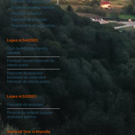
Comisiile de specialitate
Declaratii avere si interese
Atributiile consililui
Rapoarte de activitate
Regulament de organizare
Legea nr.544/2001
Ghid de informare pentru
cetateni
Formular cerere informatii de
interes public
Rapoarte de evaluare
Modalitati de contestare
Informatii de interes public
Legea nr.52/2003
Rapoarte de evaluare
Proiecte de hotarari supuse
dezbaterii publice
Serviciul Taxe si Impozite