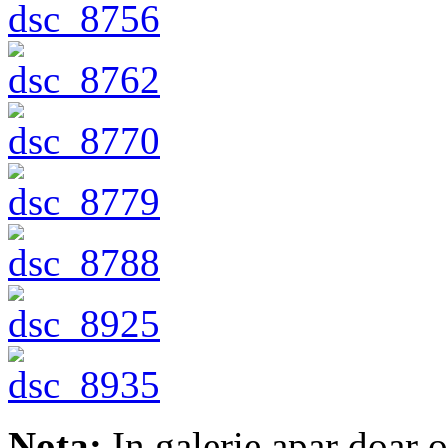
Nota:
In galerie apar doar o