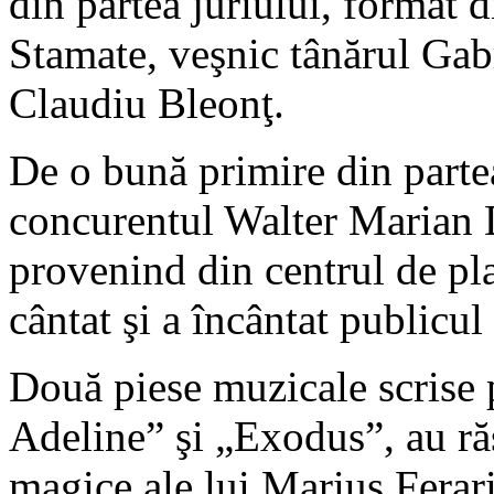
din partea juriului, format d
Stamate, veşnic tânărul Gabr
Claudiu Bleonţ.
De o bună primire din partea
concurentul Walter Marian D
provenind din centrul de pl
cântat şi a încântat publicul
Două piese muzicale scrise 
Adeline” şi „Exodus”, au ră
magice ale lui Marius Ferari