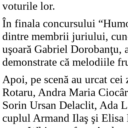
voturile lor.
În finala concursului “Humor
dintre membrii juriului, cun
uşoară Gabriel Dorobanţu, a 
demonstrate că melodiile f
Apoi, pe scenă au urcat cei z
Rotaru, Andra Maria Ciocârl
Sorin Ursan Delaclit, Ada L
cuplul Armand Ilaş şi Elisa