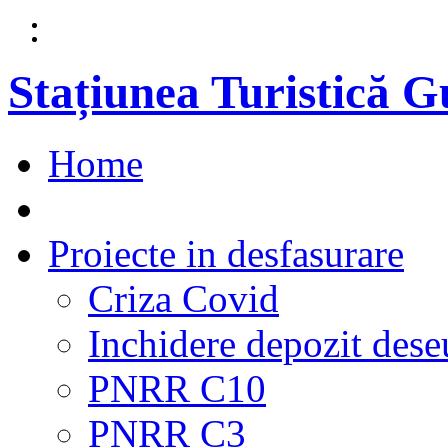
Stațiunea Turistică 
Home
Proiecte in desfasurare
Criza Covid
Inchidere depozit dese
PNRR C10
PNRR C3