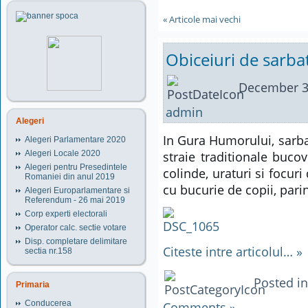
« Articole mai vechi
Obiceiuri de sarb
December 3
admin
Alegeri
In Gura Humorului, sarba
Alegeri Parlamentare 2020
straie traditionale buco
Alegeri Locale 2020
Alegeri pentru Presedintele
colinde, uraturi si focuri 
Romaniei din anul 2019
cu bucurie de copii, parin
Alegeri Europarlamentare si
Referendum - 26 mai 2019
Corp experti electorali
Operator calc. sectie votare
Disp. completare delimitare
Citeste intre articolul… »
sectia nr.158
Posted i
Primaria
Conducerea
Comments »