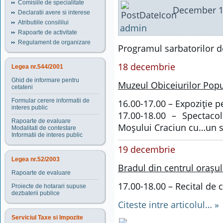
Comisiile de specialitate
December 1
Declaratii avere si interese
Atributiile consililui
admin
Rapoarte de activitate
Regulament de organizare
Programul sarbatorilor d
18 decembrie
Legea nr.544/2001
Ghid de informare pentru
Muzeul Obiceiurilor Pop
cetateni
Formular cerere informatii de
16.00-17.00 – Expoziţie p
interes public
17.00-18.00 – Spectaco
Rapoarte de evaluare
Moşului Craciun cu…un s
Modalitati de contestare
Informatii de interes public
19 decembrie
Legea nr.52/2003
Bradul din centrul oraşul
Rapoarte de evaluare
17.00-18.00 – Recital de 
Proiecte de hotarari supuse
dezbaterii publice
Citeste intre articolul… »
Serviciul Taxe si Impozite