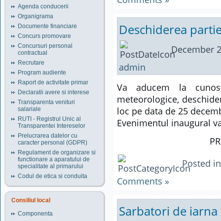
Agenda conducerii
Organigrama
Deschiderea parti
Documente financiare
Concurs promovare
Concursuri personal
December 2
contractual
Recrutare
admin
Program audiente
Raport de activitate primar
Va aducem la cunost
Declaratii avere si interese
meteorologice, deschider
Transparenta venituri
loc pe data de 25 decemb
salariale
RUTI - Registrul Unic al
Evenimentul inaugural va f
Transparentei Intereselor
Prelucrarea datelor cu
PR
caracter personal (GDPR)
Regulament de organizare si
functionare a aparatului de
Posted i
specialitate al primarului
Codul de etica si conduita
Comments »
Consiliul local
Sarbatori de iarna
Componenta