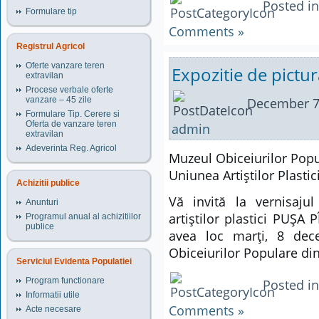
Posted i
Formulare tip
Comments »
Registrul Agricol
Oferte vanzare teren
Expozitie de pictur
extravilan
Procese verbale oferte
vanzare – 45 zile
December 7
Formulare Tip. Cerere si
Oferta de vanzare teren
admin
extravilan
Adeverinta Reg. Agricol
Muzeul Obiceiurilor Pop
Uniunea Artiştilor Plastic
Achizitii publice
Vă invită la vernisajul
Anunturi
artiştilor plastici PUŞA
Programul anual al achizitiilor
publice
avea loc marţi, 8 dec
Obiceiurilor Populare di
Serviciul Evidenta Populatiei
Program functionare
Posted i
Informatii utile
Comments »
Acte necesare