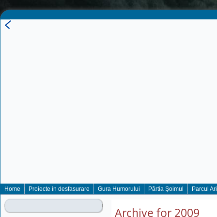
Home
Proiecte in desfasurare
Gura Humorului
Pârtia Şoimul
Parcul Ar
Archive for 2009