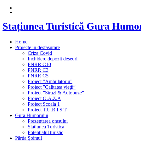
Stațiunea Turistică Gura Humo
Home
Proiecte in desfasurare
Criza Covid
Inchidere depozit deseuri
PNRR C10
PNRR C3
PNRR C5
Proiect ”Ambulatoriu”
Proiect ”Calitatea vieții”
Proiect ”Strazi & Autobuze”
Proiect O.A.Z.A
Proiect Scoala 1
Proiect T.U.R.I.S.T.
Gura Humorului
Prezentarea orasului
Statiunea Turistica
Potentialul turistic
Pârtia Şoimul