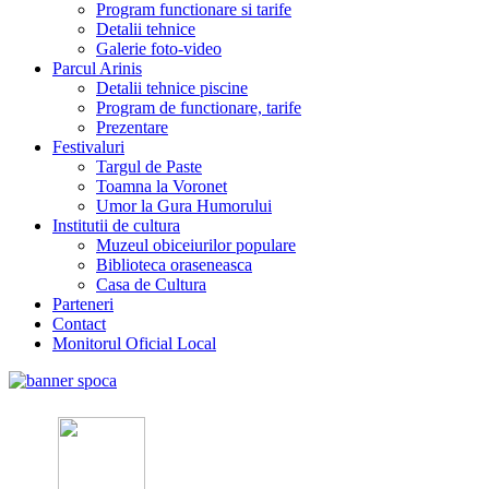
Program functionare si tarife
Detalii tehnice
Galerie foto-video
Parcul Arinis
Detalii tehnice piscine
Program de functionare, tarife
Prezentare
Festivaluri
Targul de Paste
Toamna la Voronet
Umor la Gura Humorului
Institutii de cultura
Muzeul obiceiurilor populare
Biblioteca oraseneasca
Casa de Cultura
Parteneri
Contact
Monitorul Oficial Local