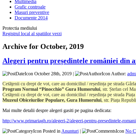
Multimedia
Grafic controale
Masuri preventive
Documente 2014
Protectia mediului
Registrul local al spatiilor verzi
Archive for October, 2019
Alegeri pentru președintele româniei din 
October 28th, 2019 |
Author:
adm
Cetăţenii cu drept de vot, care au domiciliul / reședința pe strada Gâr
Program Normal “Pinocchio” Gura Humorului
, str. Ștefan cel Ma
Cetăţenii cu drept de vot, care au domiciliul / reședința pe strada Pia
Muzeul Obiceiurilor Populare, Gura Humorului
, str. Piața Republi
Mai multe detalii despre alegeri gasiti pe pagina dedicata:
http://www.primariagh.ro/alegeri-2/alegeri-pentru-presedintele-romani
Posted in
Anunturi
|
No C