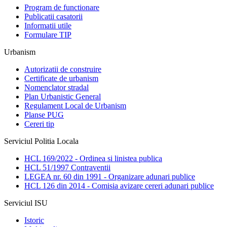
Program de functionare
Publicatii casatorii
Informatii utile
Formulare TIP
Urbanism
Autorizatii de construire
Certificate de urbanism
Nomenclator stradal
Plan Urbanistic General
Regulament Local de Urbanism
Planse PUG
Cereri tip
Serviciul Politia Locala
HCL 169/2022 - Ordinea si linistea publica
HCL 51/1997 Contraventii
LEGEA nr. 60 din 1991 - Organizare adunari publice
HCL 126 din 2014 - Comisia avizare cereri adunari publice
Serviciul ISU
Istoric