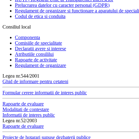
Prelucrarea datelor cu caracter personal (GDPR)
Regulament de organizare si functionare a aparatului de speciali
Codul de etica si conduita
Consiliul local
Componenta
Comisiile de specialitate
Declaratii avere si interese
Atributiile consililui
Rapoarte de activitate
Regulament de organizare
Legea nr.544/2001
Ghid de informare pentru cetateni
Formular cerere informatii de interes public
Rapoarte de evaluare
Modalitati de contestare
Informatii de interes public
Legea nr.52/2003
Rapoarte de evaluare
Proiecte de hotarari supuse dezbaterii publice