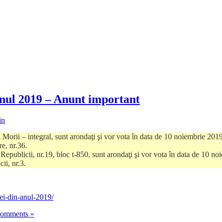
anul 2019 – Anunt important
in
la Morii – integral, sunt arondaţi şi vor vota în data de 10 noiembrie 20
re, nr.36.
ța Republicii, nr.19, bloc t-850, sunt arondaţi şi vor vota în data de 10
cii, nr.3.
ei-din-anul-2019/
omments »