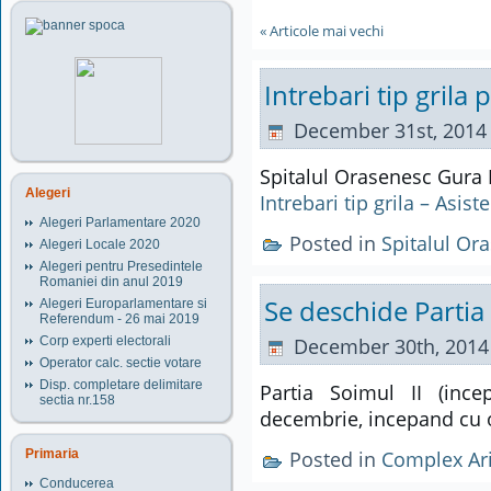
« Articole mai vechi
Intrebari tip grila
December 31st, 2014
Spitalul Orasenesc Gura
Alegeri
Intrebari tip grila – Asis
Alegeri Parlamentare 2020
Posted in
Spitalul Or
Alegeri Locale 2020
Alegeri pentru Presedintele
Romaniei din anul 2019
Se deschide Partia 
Alegeri Europarlamentare si
Referendum - 26 mai 2019
Corp experti electorali
December 30th, 2014
Operator calc. sectie votare
Disp. completare delimitare
Partia Soimul II (inc
sectia nr.158
decembrie, incepand cu o
Primaria
Posted in
Complex Ari
Conducerea