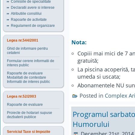
Comisiile de specialitate
Declaratii avere si interese
Atributiile consililui
Rapoarte de activitate
Regulament de organizare
Legea nr.544/2001
Nota:
Ghid de informare pentru
Copiii mai mici de 7 an
cetateni
gratuită;
Formular cerere informatii de
interes public
La piscina acoperită, t
Rapoarte de evaluare
umeda si uscata;
Modalitati de contestare
Informatii de interes public
Abonamentele NU sunt 
Posted in
Complex Ari
Legea nr.52/2003
Rapoarte de evaluare
Programul sarbator
Proiecte de hotarari supuse
dezbaterii publice
Humorului
Serviciul Taxe si Impozite
December 21st, 2014