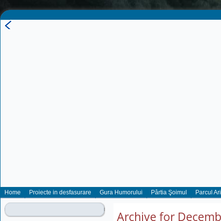
Home
Proiecte in desfasurare
Gura Humorului
Pârtia Şoimul
Parcul Ar
Archive for Decemb