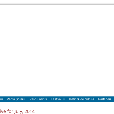
ui
Pârtia Şoimul
Parcul Arinis
Festivaluri
Institutii de cultura
Parteneri
ive for July, 2014