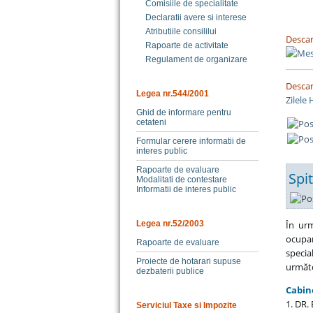
Comisiile de specialitate
Declaratii avere si interese
Atributiile consililui
Descar
Rapoarte de activitate
Regulament de organizare
Descar
Legea nr.544/2001
Zilele
Ghid de informare pentru
cetateni
Formular cerere informatii de
interes public
Rapoarte de evaluare
Spi
Modalitati de contestare
Informatii de interes public
În urm
Legea nr.52/2003
ocupar
Rapoarte de evaluare
specia
Proiecte de hotarari supuse
următo
dezbaterii publice
Cabin
1. DR.
Serviciul Taxe si Impozite