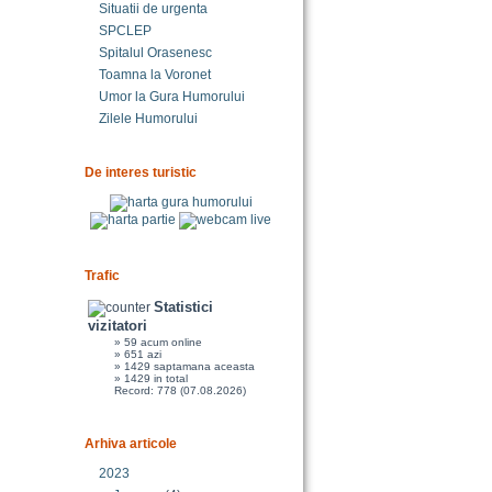
Situatii de urgenta
SPCLEP
Spitalul Orasenesc
Toamna la Voronet
Umor la Gura Humorului
Zilele Humorului
De interes turistic
Trafic
Statistici
vizitatori
» 59 acum online
» 651 azi
» 1429 saptamana aceasta
» 1429 in total
Record: 778 (07.08.2026)
Arhiva articole
2023