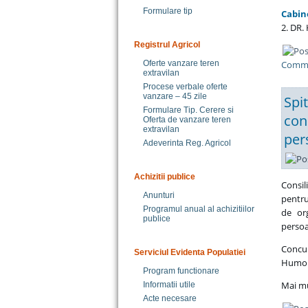
Formulare tip
Cabin
2. DR.
Registrul Agricol
Comme
Oferte vanzare teren
extravilan
Procese verbale oferte
vanzare – 45 zile
Spi
Formulare Tip. Cerere si
con
Oferta de vanzare teren
extravilan
per
Adeverinta Reg. Agricol
Achizitii publice
Consil
Anunturi
pentru
Programul anual al achizitiilor
de or
publice
persoa
Concur
Serviciul Evidenta Populatiei
Humoru
Program functionare
Mai mu
Informatii utile
Acte necesare