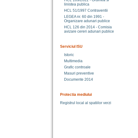
HCL 169/2022 - Ordinea si
linistea publica
HCL 51/1997 Contraventii
LEGEA nr. 60 din 1991 -
Organizare adunari publice
HCL 126 din 2014 - Comisia
avizare cereri adunari publice
Serviciul ISU
Istoric
Multimedia
Grafic controale
Masuri preventive
Documente 2014
Protectia mediului
Registrul local al spatiilor verzi