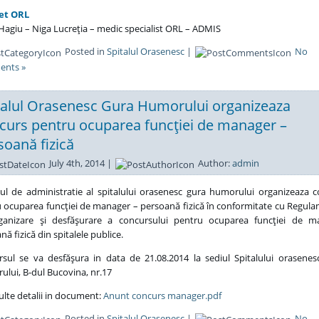
et ORL
 Hagiu – Niga Lucreţia – medic specialist ORL – ADMIS
Posted in
Spitalul Orasenesc
|
No
nts »
talul Orasenesc Gura Humorului organizeaza
curs pentru ocuparea funcţiei de manager –
soană fizică
July 4th, 2014 |
Author:
admin
iul de administratie al spitalului orasenesc gura humorului organizeaza 
 ocuparea funcţiei de manager – persoană fizică în conformitate cu Regul
ganizare şi desfăşurare a concursului pentru ocuparea funcţiei de m
nă fizică din spitalele publice.
sul se va desfăşura in data de 21.08.2014 la sediul Spitalului orasene
lui, B-dul Bucovina, nr.17
lte detalii in document:
Anunt concurs manager.pdf
Posted in
Spitalul Orasenesc
|
No