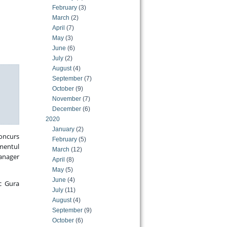
February
(3)
March
(2)
April
(7)
May
(3)
June
(6)
July
(2)
August
(4)
September
(7)
October
(9)
November
(7)
December
(6)
2020
January
(2)
concurs
February
(5)
amentul
March
(12)
anager
April
(8)
May
(5)
June
(4)
sc Gura
July
(11)
August
(4)
September
(9)
October
(6)