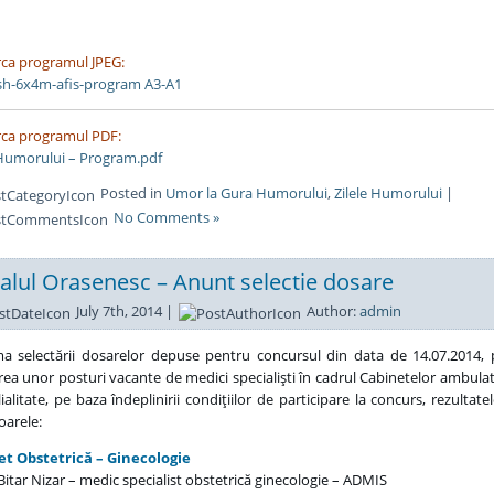
ca programul JPEG:
ca programul PDF:
 Humorului – Program.pdf
Posted in
Umor la Gura Humorului
,
Zilele Humorului
|
No Comments »
talul Orasenesc – Anunt selectie dosare
July 7th, 2014 |
Author:
admin
a selectării dosarelor depuse pentru concursul din data de 14.07.2014,
ea unor posturi vacante de medici specialişti în cadrul Cabinetelor ambulat
lialitate, pe baza îndeplinirii condiţiilor de participare la concurs, rezultate
arele:
et Obstetrică – Ginecologie
 Bitar Nizar – medic specialist obstetrică ginecologie – ADMIS