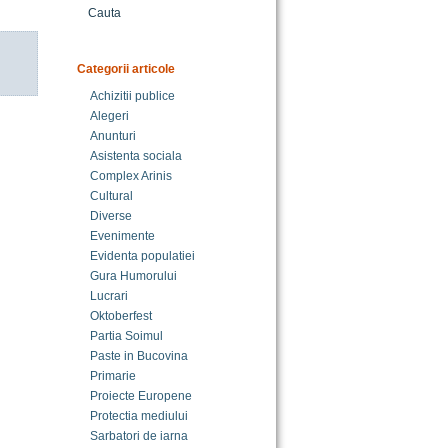
Cauta
Categorii articole
Achizitii publice
Alegeri
Anunturi
Asistenta sociala
Complex Arinis
Cultural
Diverse
Evenimente
Evidenta populatiei
Gura Humorului
Lucrari
Oktoberfest
Partia Soimul
Paste in Bucovina
Primarie
Proiecte Europene
Protectia mediului
Sarbatori de iarna