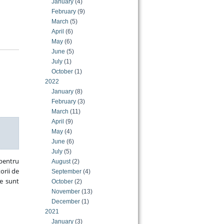
January
(4)
February
(9)
March
(5)
April
(6)
May
(6)
June
(5)
July
(1)
October
(1)
2022
January
(8)
February
(3)
March
(11)
April
(9)
May
(4)
June
(6)
July
(5)
 pentru
August
(2)
orii de
September
(4)
le sunt
October
(2)
November
(13)
December
(1)
2021
January
(3)