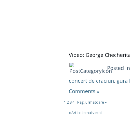
Video: George Checherit
Posted i
concert de craciun
,
gura
Comments »
1
2
3
4
Pag. urmatoare »
« Articole mai vechi