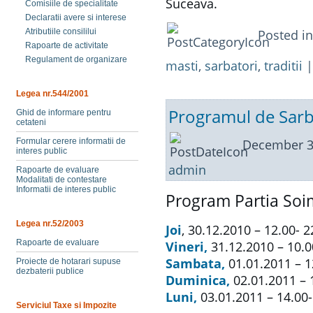
Suceava.
Comisiile de specialitate
Declaratii avere si interese
Posted i
Atributiile consililui
Rapoarte de activitate
Regulament de organizare
masti
,
sarbatori
,
traditii
Legea nr.544/2001
Programul de Sarba
Ghid de informare pentru
cetateni
December 3
Formular cerere informatii de
interes public
admin
Rapoarte de evaluare
Modalitati de contestare
Informatii de interes public
Program Partia Soi
Legea nr.52/2003
Joi
, 30.12.2010 – 12.00- 2
Rapoarte de evaluare
Vineri,
31.12.2010 – 10.0
Sambata,
01.01.2011 – 1
Proiecte de hotarari supuse
dezbaterii publice
Duminica,
02.01.2011 – 
Luni,
03.01.2011 – 14.00-
Serviciul Taxe si Impozite