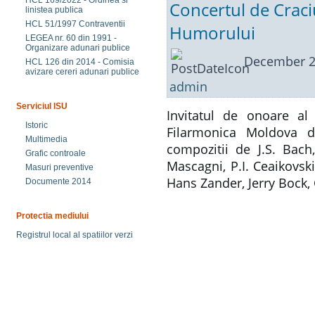
HCL 169/2022 - Ordinea si
Concertul de Craci
linistea publica
HCL 51/1997 Contraventii
Humorului
LEGEA nr. 60 din 1991 -
Organizare adunari publice
December 2
HCL 126 din 2014 - Comisia
avizare cereri adunari publice
admin
Serviciul ISU
Invitatul de onoare al
Istoric
Filarmonica Moldova di
Multimedia
compozitii de J.S. Bach
Grafic controale
Mascagni, P.I. Ceaikovski
Masuri preventive
Hans Zander, Jerry Bock, 
Documente 2014
Protectia mediului
Registrul local al spatiilor verzi