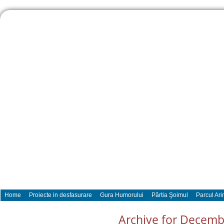
Home
Proiecte in desfasurare
Gura Humorului
Pârtia Şoimul
Parcul Ari
Archive for Decemb