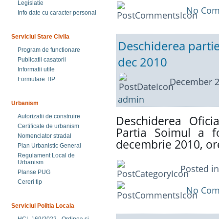
Legislatie
No Com
Info date cu caracter personal
Serviciul Stare Civila
Deschiderea partie
Program de functionare
dec 2010
Publicatii casatorii
Informatii utile
December 2
Formulare TIP
admin
Urbanism
Autorizatii de construire
Deschiderea Ofici
Certificate de urbanism
Partia Soimul a f
Nomenclator stradal
decembrie 2010, ore
Plan Urbanistic General
Regulament Local de
Urbanism
Posted i
Planse PUG
Cereri tip
No Com
Serviciul Politia Locala