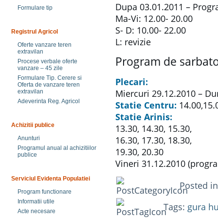
Dupa 03.01.2011 – Progr
Formulare tip
Ma-Vi: 12.00- 20.00
S- D: 10.00- 22.00
Registrul Agricol
L: revizie
Oferte vanzare teren
extravilan
Program de sarbato
Procese verbale oferte
vanzare – 45 zile
Formulare Tip. Cerere si
Plecari:
Oferta de vanzare teren
Miercuri 29.12.2010 – Du
extravilan
Adeverinta Reg. Agricol
Statie Centru:
14.00,15.0
Statie Arinis:
Achizitii publice
13.30, 14.30, 15.30,
16.30, 17.30, 18.30,
Anunturi
Programul anual al achizitiilor
19.30, 20.30
publice
Vineri 31.12.2010 (progra
Serviciul Evidenta Populatiei
Posted i
Program functionare
Informatii utile
Tags:
gura h
Acte necesare