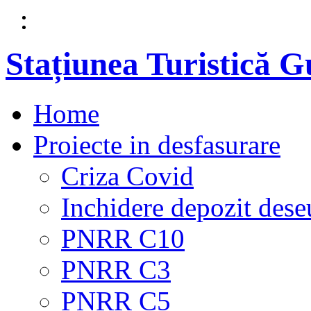
Stațiunea Turistică 
Home
Proiecte in desfasurare
Criza Covid
Inchidere depozit dese
PNRR C10
PNRR C3
PNRR C5