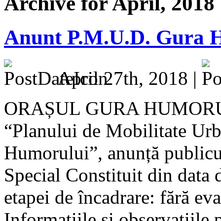
Archive for April, 2018
Anunt P.M.U.D. Gura 
April 27th, 2018 |
ORAȘUL GURA HUMORULUI, 
“Planului de Mobilitate Ur
Humorului”, anunță publicul
Special Constituit din data 
etapei de încadrare: fără ev
Informațiile și observațiile