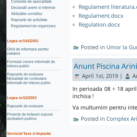
Comisiile de specialitate
Regulament literatura
Declaratii avere si interese
Atributiile consililui
Regulament.docx
Rapoarte de activitate
Regulation.docx
Regulament de organizare
Legea nr.544/2001
Posted in
Umor la Gu
Ghid de informare pentru
cetateni
Formular cerere informatii de
Anunt Piscina Arin
interes public
Rapoarte de evaluare
April 1st, 2019 |
A
Modalitati de contestare
Informatii de interes public
In perioada 08 ÷ 18 april
inchisa !
Legea nr.52/2003
Va multumim pentru inte
Rapoarte de evaluare
Proiecte de hotarari supuse
Posted in
Complex Ari
dezbaterii publice
Serviciul Taxe si Impozite