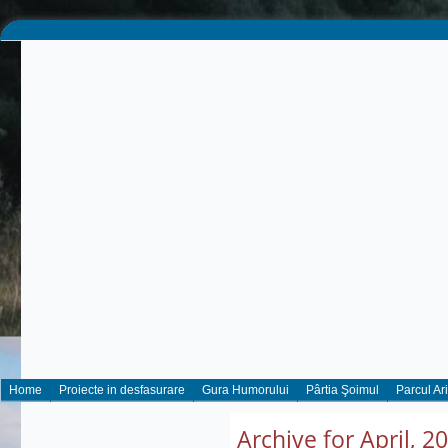
Home
Proiecte in desfasurare
Gura Humorului
Pârtia Şoimul
Parcul Ar
Archive for April, 2