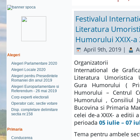
Festivalul Internati
Literatura Umorist
Humorului XXIX-a
April 9th, 2019 |
A
Alegeri
Organizatorii Fes
Alegeri Parlamentare 2020
International de Grafica
Alegeri Locale 2020
Alegeri pentru Presedintele
Literatura Umoristic
Romaniei din anul 2019
Gura Humorului ( Pri
Alegeri Europarlamentare si
Referendum - 26 mai 2019
Humorului – Centrul Cu
Corp experti electorali
Humorului , Consiliul 
Operator calc. sectie votare
Bucovina si Primaria Ma
Disp. completare delimitare
celei de-a XXIX- a editii 
sectia nr.158
perioada
05 iulie – 07 iu
Primaria
Tema pentru ambele sect
Conducerea