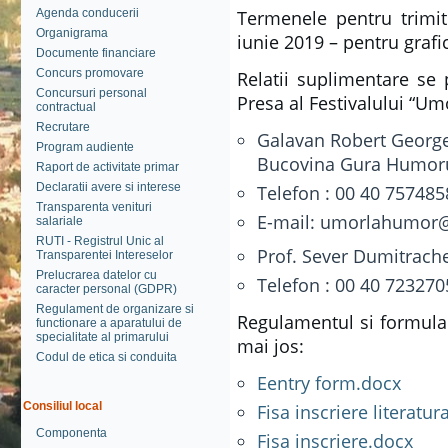
Agenda conducerii
Termenele pentru trimit
Organigrama
iunie 2019 – pentru grafic
Documente financiare
Concurs promovare
Relatii suplimentare se 
Concursuri personal
Presa al Festivalului “U
contractual
Recrutare
Galavan Robert George
Program audiente
Bucovina Gura Humor
Raport de activitate primar
Declaratii avere si interese
Telefon : 00 40 75748
Transparenta venituri
E-mail: umorlahumor
salariale
RUTI - Registrul Unic al
Prof. Sever Dumitrach
Transparentei Intereselor
Prelucrarea datelor cu
Telefon : 00 40 72327
caracter personal (GDPR)
Regulament de organizare si
Regulamentul si formular
functionare a aparatului de
specialitate al primarului
mai jos:
Codul de etica si conduita
Eentry form.docx
Consiliul local
Fisa inscriere literatur
Componenta
Fisa inscriere.docx