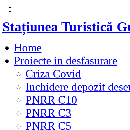
Stațiunea Turistică 
Home
Proiecte in desfasurare
Criza Covid
Inchidere depozit dese
PNRR C10
PNRR C3
PNRR C5