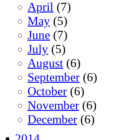
April
(7)
May
(5)
June
(7)
July
(5)
August
(6)
September
(6)
October
(6)
November
(6)
December
(6)
2014