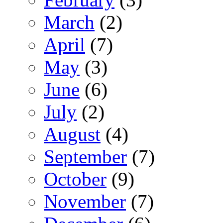
March
(2)
April
(7)
May
(3)
June
(6)
July
(2)
August
(4)
September
(7)
October
(9)
November
(7)