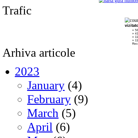
Trafic
vizitat
» 5
» 4
» 1
» 11
Rec
Arhiva articole
2023
January
(4)
February
(9)
March
(5)
April
(6)