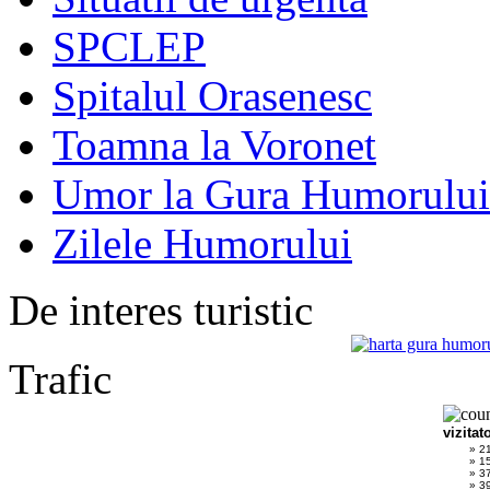
SPCLEP
Spitalul Orasenesc
Toamna la Voronet
Umor la Gura Humorului
Zilele Humorului
De interes turistic
Trafic
vizitat
» 2
» 1
» 3
» 39