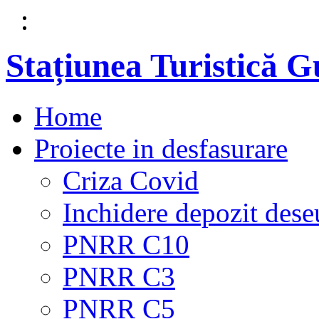
Stațiunea Turistică 
Home
Proiecte in desfasurare
Criza Covid
Inchidere depozit dese
PNRR C10
PNRR C3
PNRR C5