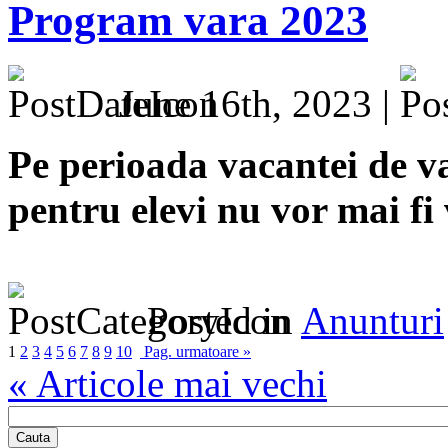
Program vara 2023
June 16th, 2023 |
Pe perioada vacantei de v
pentru elevi nu vor mai fi 
Posted in
Anunturi
1
2
3
4
5
6
7
8
9
10
Pag. urmatoare »
« Articole mai vechi
Cauta