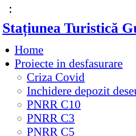
Stațiunea Turistică 
Home
Proiecte in desfasurare
Criza Covid
Inchidere depozit dese
PNRR C10
PNRR C3
PNRR C5