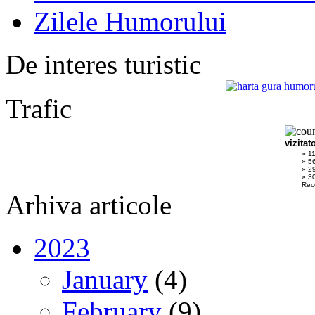
Zilele Humorului
De interes turistic
Trafic
vizitat
» 1
» 5
» 2
» 30
Rec
Arhiva articole
2023
January
(4)
February
(9)