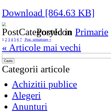
Download [864.63 KB]
Posted in
Primarie
1
2
3
4
5
6
7
Pag. urmatoare »
« Articole mai vechi
Cauta
Categorii articole
Achizitii publice
Alegeri
Anunturi