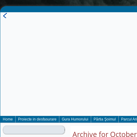
Home
Proiecte in desfasurare
Gura Humorului
Pârtia Şoimul
Parcul Ar
Archive for October