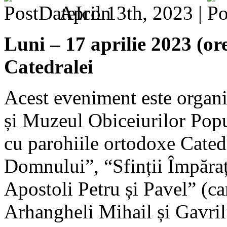
April 13th, 2023 |
Luni – 17 aprilie 2023 (or
Catedralei
Acest eveniment este organ
și Muzeul Obiceiurilor Popu
cu parohiile ortodoxe Cated
Domnului”, “Sfinții Împăraț
Apostoli Petru și Pavel” (car
Arhangheli Mihail și Gavril