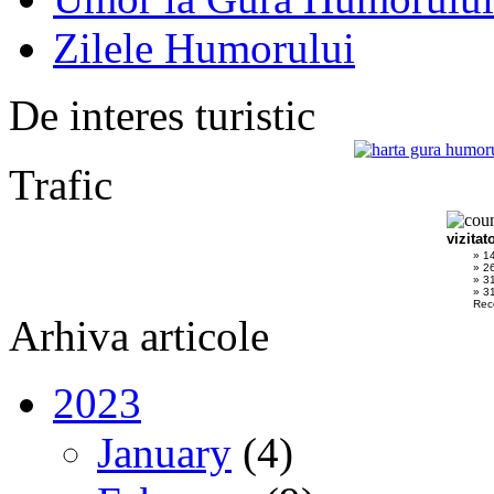
Zilele Humorului
De interes turistic
Trafic
vizitat
» 1
» 2
» 3
» 31
Rec
Arhiva articole
2023
January
(4)