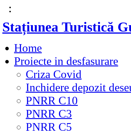
Stațiunea Turistică 
Home
Proiecte in desfasurare
Criza Covid
Inchidere depozit dese
PNRR C10
PNRR C3
PNRR C5