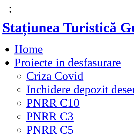
Stațiunea Turistică 
Home
Proiecte in desfasurare
Criza Covid
Inchidere depozit dese
PNRR C10
PNRR C3
PNRR C5