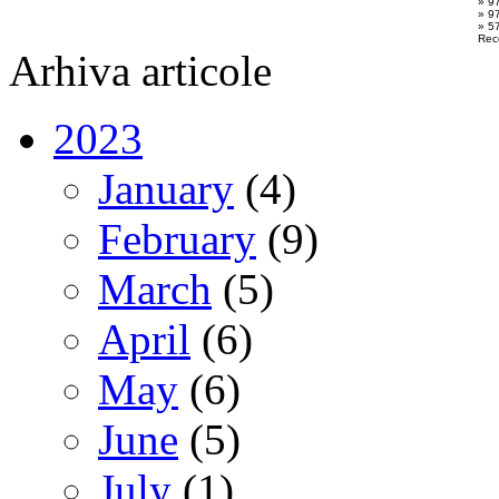
» 9
» 9
» 57
Rec
Arhiva articole
2023
January
(4)
February
(9)
March
(5)
April
(6)
May
(6)
June
(5)
July
(1)