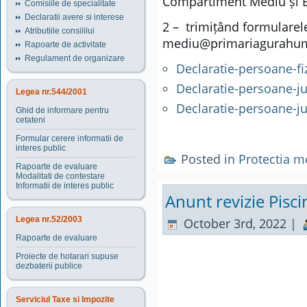
Compartiment Mediu și 
Comisiile de specialitate
Declaratii avere si interese
2 – trimițând formularel
Atributiile consililui
mediu@primariagurahum
Rapoarte de activitate
Regulament de organizare
Declaratie-persoane-fi
Declaratie-persoane-ju
Legea nr.544/2001
Declaratie-persoane-ju
Ghid de informare pentru
cetateni
Formular cerere informatii de
interes public
Posted in
Protectia m
Rapoarte de evaluare
Modalitati de contestare
Informatii de interes public
Anunt revizie Pisci
Legea nr.52/2003
October 3rd, 2022 |
Rapoarte de evaluare
Proiecte de hotarari supuse
dezbaterii publice
Serviciul Taxe si Impozite