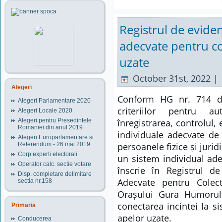
Registrul de eviden
adecvate pentru co
uzate
October 31st, 2022 |
Alegeri
Conform HG nr. 714 d
Alegeri Parlamentare 2020
criteriilor pentru aut
Alegeri Locale 2020
Alegeri pentru Presedintele
înregistrarea, controlul,
Romaniei din anul 2019
individuale adecvate de 
Alegeri Europarlamentare si
Referendum - 26 mai 2019
persoanele fizice și jurid
Corp experti electorali
un sistem individual ade
Operator calc. sectie votare
înscrie în Registrul d
Disp. completare delimitare
Adecvate pentru Colec
sectia nr.158
Orașului Gura Humorul
conectarea incintei la s
Primaria
apelor uzate.
Conducerea