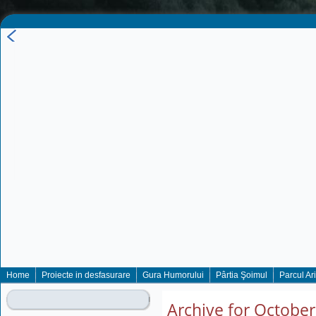
Home
Proiecte in desfasurare
Gura Humorului
Pârtia Şoimul
Parcul Ar
Archive for October