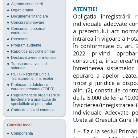
Agenda conducerii
ATENȚIE!
Organigrama
Obligația înregistrării
Documente financiare
individuale adecvate con
Concurs promovare
Concursuri personal
a prezentului act norma
contractual
intrarea în vigoare a Ho
Recrutare
În conformitate cu art.
Program audiente
Raport de activitate primar
2022 privind aprobare
Declaratii avere si interese
construcția, înscrierea/î
Transparenta venituri
întreținerea sistemelor 
salariale
epurare a apelor uzate
RUTI - Registrul Unic al
Transparentei Intereselor
fizice și juridice a dispozi
Prelucrarea datelor cu
alin. (2), constituie con
caracter personal (GDPR)
Regulament de organizare si
de la 5.000 de lei la 10.00
functionare a aparatului de
Înscrierea/înregistrarea
specialitate al primarului
Codul de etica si conduita
Individuale Adecvate p
Uzate al Orașului Gura H
Consiliul local
1 – fizic la sediul Primă
Componenta