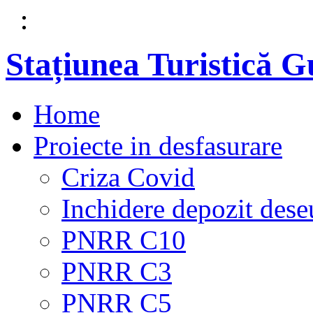
Stațiunea Turistică 
Home
Proiecte in desfasurare
Criza Covid
Inchidere depozit dese
PNRR C10
PNRR C3
PNRR C5