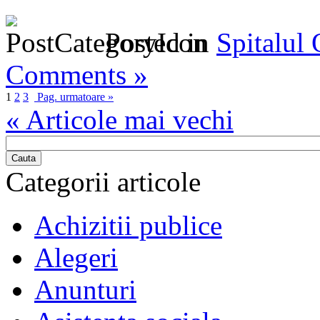
Posted in
Spitalul
Comments »
1
2
3
Pag. urmatoare »
« Articole mai vechi
Cauta
Categorii articole
Achizitii publice
Alegeri
Anunturi