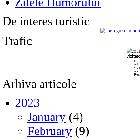
Zilele Humorului
De interes turistic
Trafic
vizitat
» 2
» 1
» 2
» 26
Rec
Arhiva articole
2023
January
(4)
February
(9)