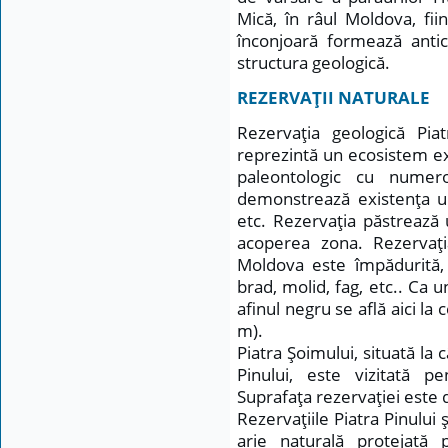
Mică, în râul Moldova, fii
înconjoară formează antic
structura geologică.
REZERVAŢII NATURALE
Rezervaţia geologică Pia
reprezintă un ecosistem e
paleontologic cu numero
demonstrează existenţa une
etc. Rezervaţia păstrează
acoperea zona. Rezervaţi
Moldova este împădurită, f
brad, molid, fag, etc.. Ca u
afinul negru se află aici la
m).
Piatra Şoimului, situată la
Pinului, este vizitată p
Suprafaţa rezervaţiei este 
Rezervaţiile Piatra Pinului
arie naturală protejată