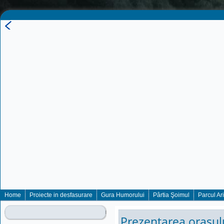
Home
Proiecte in desfasurare
Gura Humorului
Pârtia Şoimul
Parcul Ar
Prezentarea orasul