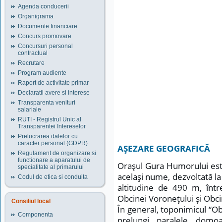
Agenda conducerii
Organigrama
Documente financiare
Concurs promovare
Concursuri personal
contractual
Recrutare
Program audiente
Raport de activitate primar
Declaratii avere si interese
Transparenta venituri
salariale
RUTI - Registrul Unic al
Transparentei Intereselor
Prelucrarea datelor cu
caracter personal (GDPR)
AŞEZARE GEOGRAFICĂ
Regulament de organizare si
functionare a aparatului de
Oraşul Gura Humorului est
specialitate al primarului
acelaşi nume, dezvoltată l
Codul de etica si conduita
altitudine de 490 m, într
Obcinei Voroneţului şi Obc
Consiliul local
În general, toponimicul “Obc
Componenta
prelungi, paralele, domo