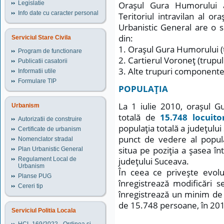
Legislatie
Oraşul Gura Humorului 
Info date cu caracter personal
Teritoriul intravilan al o
Urbanistic General are o s
din:
Serviciul Stare Civila
1. Oraşul Gura Humorului (t
Program de functionare
2. Cartierul Voroneţ (trupu
Publicatii casatorii
3. Alte trupuri componente
Informatii utile
Formulare TIP
POPULAŢIA
La 1 iulie 2010, oraşul G
Urbanism
totală de
15.748 locuito
Autorizatii de construire
populaţia totală a judeţulu
Certificate de urbanism
punct de vedere al popula
Nomenclator stradal
situa pe poziţia a şasea înt
Plan Urbanistic General
Regulament Local de
judeţului Suceava.
Urbanism
În ceea ce priveşte evoluţ
Planse PUG
înregistrează modificări 
Cereri tip
înregistrează un minim de
de 15.748 persoane, în 20
Serviciul Politia Locala