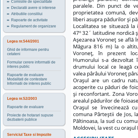
Comisiile de specialitate
paralele. Din punct de v
Declaratii avere si interese
proprietatea comună, devă
Atributiile consililui
liberi asupra pădurilor şi p
Rapoarte de activitate
Localitatea se situează la
Regulament de organizare
47º 32´ latitudine nordică ş
Aşezarea Voroneţ se află î
Legea nr.544/2001
Măgura 816 m) la o altit
Ghid de informare pentru
Voroneţ, în prezent lo
cetateni
Humorului s-a dezvoltat î
Formular cerere informatii de
drumului local ce leagă c
interes public
valea pârâului Voroneţ până
Rapoarte de evaluare
Oraşul are un cadru natur
Modalitati de contestare
Informatii de interes public
acoperite cu păduri de foio
şi reconfortant. Zona Voro
Legea nr.52/2003
arealul pădurilor de foioase
Oraşul se învecinează c
Rapoarte de evaluare
comuna Pârteştii de Jos, l
Proiecte de hotarari supuse
dezbaterii publice
Păltinoasa, la sud cu comu
Moldovei, la vest cu oraşul 
Serviciul Taxe si Impozite