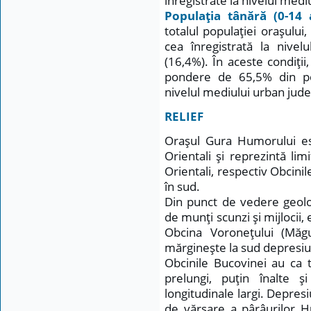
înregistrate la nivelul medi
Populaţia tânără (0-14 
totalul populaţiei oraşulu
cea înregistrată la nive
(16,4%). În aceste condiţii
pondere de 65,5% din pop
nivelul mediului urban jud
RELIEF
Oraşul Gura Humorului est
Orientali şi reprezintă lim
Orientali, respectiv Obcinil
în sud.
Din punct de vedere geolog
de munţi scunzi şi mijlocii, 
Obcina Voroneţului (Măg
mărgineşte la sud depresi
Obcinile Bucovinei au ca t
prelungi, puţin înalte 
longitudinale largi. Depre
de vărsare a pârâurilor 