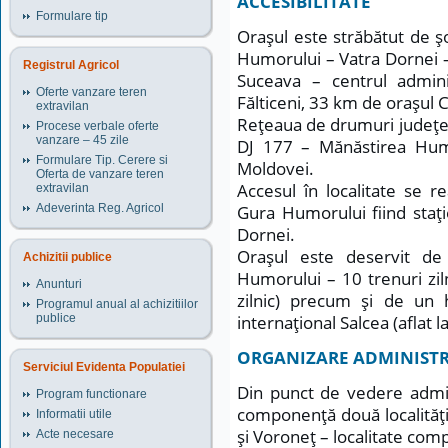
ACCESIBILITATE
Formulare tip
Oraşul este străbătut de
Humorului – Vatra Dornei – 
Registrul Agricol
Suceava – centrul admini
Oferte vanzare teren
Fălticeni, 33 km de oraşu
extravilan
Reţeaua de drumuri judeţene
Procese verbale oferte
vanzare – 45 zile
DJ 177 – Mănăstirea Hum
Formulare Tip. Cerere si
Moldovei.
Oferta de vanzare teren
Accesul în localitate se r
extravilan
Adeverinta Reg. Agricol
Gura Humorului fiind staţ
Dornei.
Oraşul este deservit de 
Achizitii publice
Humorului – 10 trenuri zil
Anunturi
zilnic) precum şi de un 
Programul anual al achizitiilor
publice
internaţional Salcea (aflat
ORGANIZARE ADMINIST
Serviciul Evidenta Populatiei
Din punct de vedere admin
Program functionare
componenţă două localităţi
Informatii utile
şi Voroneţ – localitate co
Acte necesare