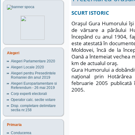
SCURT ISTORIC
Oraşul Gura Humorului îşi
de vărsare a pârâului H
începând cu anul 1904, fapt
este atestată în documente
Moldovei, încă de la încep
Alegeri
Oană a întemeiat vechea mă
Alegeri Parlamentare 2020
km de actualul oraş.
Alegeri Locale 2020
Gura Humorului a dobândit 
Alegeri pentru Presedintele
naţional prin Hotărâre
Romaniei din anul 2019
februarie 2005 publicată 
Alegeri Europarlamentare si
Referendum - 26 mai 2019
2005.
Corp experti electorali
Operator calc. sectie votare
Disp. completare delimitare
sectia nr.158
Primaria
Conducerea