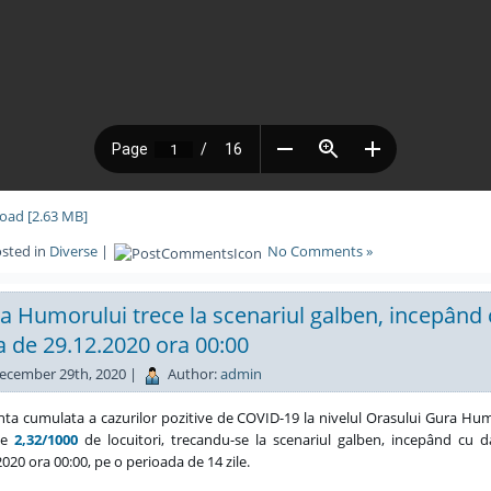
oad [2.63 MB]
sted in
Diverse
|
No Comments »
a Humorului trece la scenariul galben, incepând
a de 29.12.2020 ora 00:00
ecember 29th, 2020 |
Author:
admin
nta cumulata a cazurilor pozitive de COVID-19 la nivelul Orasului Gura Hu
de
2,32/1000
de locuitori, trecandu-se la scenariul galben, incepând cu 
2020 ora 00:00, pe o perioada de 14 zile.