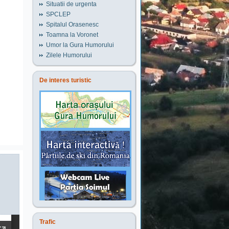
Situatii de urgenta
SPCLEP
Spitalul Orasenesc
Toamna la Voronet
Umor la Gura Humorului
Zilele Humorului
De interes turistic
Trafic