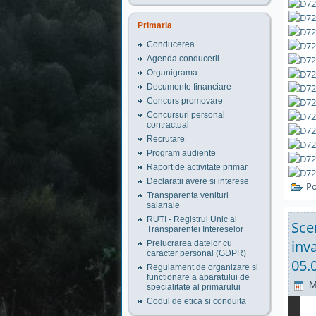
Primaria
Conducerea
Agenda conducerii
Organigrama
Documente financiare
Concurs promovare
Concursuri personal
contractual
Recrutare
Program audiente
Raport de activitate primar
Declaratii avere si interese
Po
Transparenta venituri
salariale
RUTI - Registrul Unic al
Scen
Transparentei Intereselor
inv
Prelucrarea datelor cu
caracter personal (GDPR)
05.
Regulament de organizare si
functionare a aparatului de
M
specialitate al primarului
Codul de etica si conduita