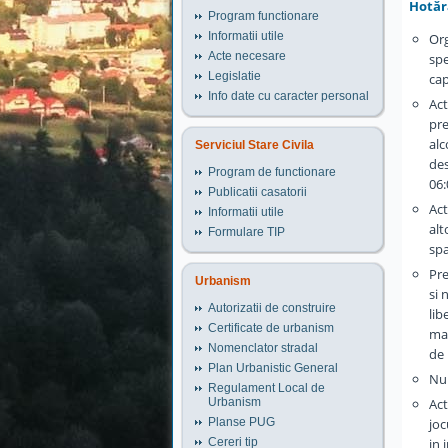
Hotărâ
Program functionare
Informatii utile
Org
Acte necesare
spe
Legislatie
cap
Info date cu caracter personal
Act
pre
alc
Serviciul Stare Civila
des
Program de functionare
06:
Publicatii casatorii
Act
Informatii utile
alt
Formulare TIP
spa
Pre
Urbanism
si 
Autorizatii de construire
lib
Certificate de urbanism
max
Nomenclator stradal
de 
Plan Urbanistic General
Nu 
Regulament Local de
Act
Urbanism
joc
Planse PUG
in 
Cereri tip