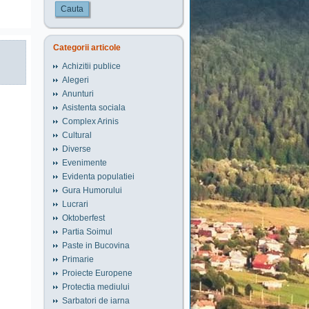
Cauta
Categorii articole
Achizitii publice
Alegeri
Anunturi
Asistenta sociala
Complex Arinis
Cultural
Diverse
Evenimente
Evidenta populatiei
Gura Humorului
Lucrari
Oktoberfest
Partia Soimul
Paste in Bucovina
Primarie
Proiecte Europene
Protectia mediului
Sarbatori de iarna