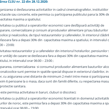
rea CLSU nr. 22 din 28.12.2020:
anizarea si desfasurarea activitatilor in cadrul cinematografelor, institutiilor
ctacole sau concerte, este permisa cu participarea publicului pana la 30% di
acitatea maxima a spatiului;
ivitatea cu publicul a operatorilor economici care desfăşoară activităţi de
parare, comercializare şi consum al produselor alimentare şi/sau băuturilor
oolice şi nealcoolice, de tipul restaurantelor şi cafenelelor, în interiorul clădiri
fasoara fara a depasi 30% din capacitatea maxima a spatiului, in intervalul 
00 – 23:00;
ivitatea restaurantelor şi a cafenelelor din interiorul hotelurilor, pensiunilor
or unităţi de cazare se desfasoara fara a depasi 30% din capacitatea maxima
tiului, in intervalul orar 06:00 – 23:00 ;
pararea, comercializarea si consumul produselor alimentare bauturilor alco
nonalcoolice sunt permise in spatiile special dispuse in exteriorul cladirilor, in
er, cu asigurarea unei distante de minimum 2 metri intre mese si participarea
im 6 persoane la o masa, daca sunt din familii diferite, cu respectarea masu
protectie sanitara.
este permisa activitatea in baruri, cluburi si discoteci;
ivitatea cu publicul a operatorilor economici licentiati in domeniul activitatil
urilor de noroc, este permisa fara a depasi 30% din capacitatea maxima a spa
intervalul orar 06:00 – 23:00;