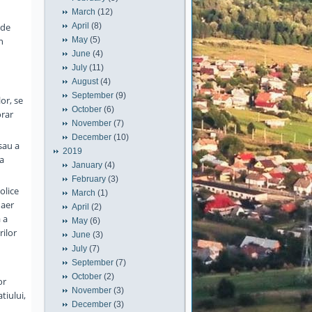
March
(12)
 de
April
(8)
n
May
(5)
June
(4)
July
(11)
August
(4)
September
(9)
lor, se
October
(6)
orar
November
(7)
December
(10)
 sau a
2019
 a
January
(4)
February
(3)
olice
March
(1)
 aer
April
(2)
 a
May
(6)
rilor
June
(3)
July
(7)
September
(7)
October
(2)
or
November
(3)
tiului,
December
(3)