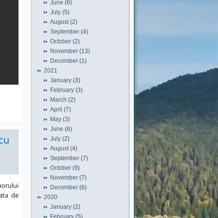
June
(6)
July
(5)
August
(2)
September
(4)
October
(2)
November
(13)
December
(1)
2021
January
(3)
February
(3)
March
(2)
April
(7)
May
(3)
June
(6)
 cu
July
(2)
August
(4)
September
(7)
October
(9)
November
(7)
morului
December
(6)
data de
2020
January
(2)
February
(5)