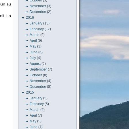
October
(3)
 Bun au
November
(3)
December
(2)
cnit un
2016
January
(15)
February
(17)
March
(9)
April
(9)
May
(3)
June
(6)
July
(4)
August
(6)
September
(7)
October
(8)
November
(4)
December
(8)
2015
January
(5)
February
(5)
March
(4)
April
(7)
May
(5)
June
(7)