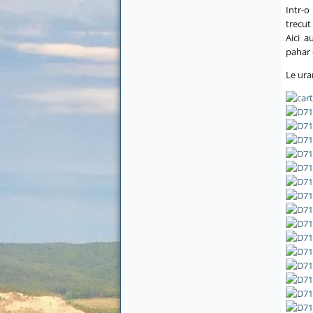
Intr-o
trecut
Aici a
pahar 
Le ura