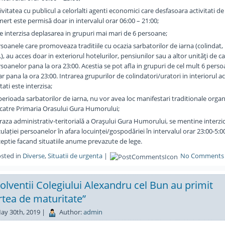
ivitatea cu publicul a celorlalti agenti economici care desfasoara activitati de
ert este permisă doar in intervalul orar 06:00 – 21:00;
e interzisa deplasarea in grupuri mai mari de 6 persoane;
soanele care promoveaza traditiile cu ocazia sarbatorilor de iarna (colindat,
.), au acces doar in exteriorul hotelurilor, pensiunilor sau a altor unităţi de c
soanelor pana la ora 23:00. Acestia se pot afla in grupuri de cel mult 6 pers
r pana la ora 23:00. Intrarea grupurilor de colindatori/uratori in interiorul a
tati este interzisa;
perioada sarbatorilor de iarna, nu vor avea loc manifestari traditionale orga
catre Primaria Orasului Gura Humorului;
raza administrativ-teritorială a Oraşului Gura Humorului, se mentine interzi
culației persoanelor în afara locuinței/gospodăriei în intervalul orar 23:00-5:0
eptie facand situatiile anume prevazute de lege.
sted in
Diverse
,
Situatii de urgenta
|
No Comments 
olventii Colegiului Alexandru cel Bun au primit
rtea de maturitate”
ay 30th, 2019 |
Author:
admin