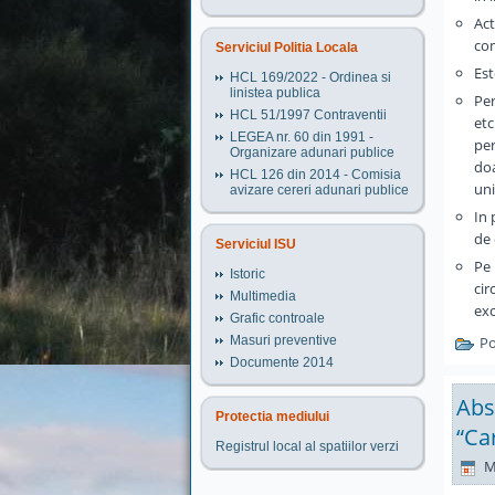
Act
com
Serviciul Politia Locala
Est
HCL 169/2022 - Ordinea si
linistea publica
Per
HCL 51/1997 Contraventii
etc
LEGEA nr. 60 din 1991 -
per
Organizare adunari publice
doa
HCL 126 din 2014 - Comisia
uni
avizare cereri adunari publice
In 
de 
Serviciul ISU
Pe 
Istoric
cir
Multimedia
exc
Grafic controale
Masuri preventive
Po
Documente 2014
Abs
Protectia mediului
“Ca
Registrul local al spatiilor verzi
M