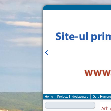
Home
Proiecte in desfasurare
Gura Humoru
Arhi