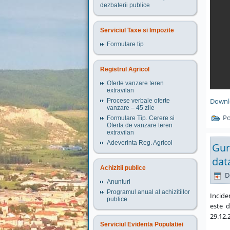
dezbaterii publice
Serviciul Taxe si Impozite
Formulare tip
Registrul Agricol
Oferte vanzare teren
extravilan
Downl
Procese verbale oferte
vanzare – 45 zile
Po
Formulare Tip. Cerere si
Oferta de vanzare teren
extravilan
Adeverinta Reg. Agricol
Gur
dat
Achizitii publice
D
Anunturi
Programul anual al achizitiilor
Incide
publice
este 
29.12.
Serviciul Evidenta Populatiei