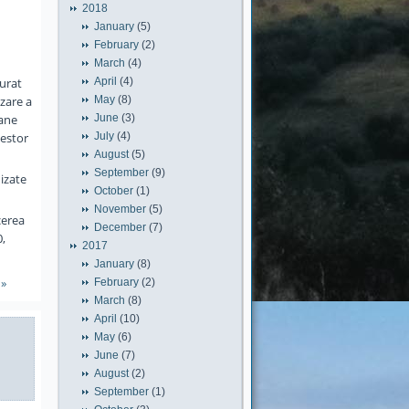
2018
January
(5)
February
(2)
March
(4)
 urat
April
(4)
azare a
May
(8)
oane
June
(3)
cestor
July
(4)
August
(5)
September
(9)
nizate
October
(1)
November
(5)
cerea
December
(7)
0,
2017
January
(8)
»
February
(2)
March
(8)
April
(10)
May
(6)
June
(7)
August
(2)
September
(1)