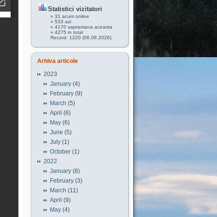
Statistici vizitatori
» 31 acum online
» 533 azi
» 4170 saptamana aceasta
» 4275 in total
Record: 1220 (06.08.2026)
Arhiva articole
2023
January
(4)
February
(9)
March
(5)
April
(6)
May
(6)
June
(5)
July
(1)
October
(1)
2022
January
(8)
February
(3)
March
(11)
April
(9)
May
(4)